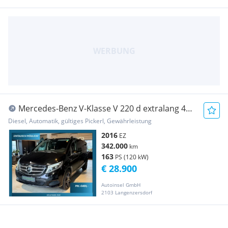
Mercedes-Benz V-Klasse V 220 d extralang 4
Matic Aut.
Diesel, Automatik, gültiges Pickerl, Gewährleistung
2016
EZ
342.000
km
163
PS (120 kW)
€ 28.900
Autoinsel GmbH
2103 Langenzersdorf