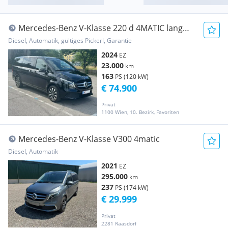
Mercedes-Benz V-Klasse 220 d 4MATIC lang
Avantgarde
Diesel, Automatik, gültiges Pickerl, Garantie
2024
EZ
23.000
km
163
PS (120 kW)
€ 74.900
Privat
1100 Wien, 10. Bezirk, Favoriten
Mercedes-Benz V-Klasse V300 4matic
Diesel, Automatik
2021
EZ
295.000
km
237
PS (174 kW)
€ 29.999
Privat
2281 Raasdorf