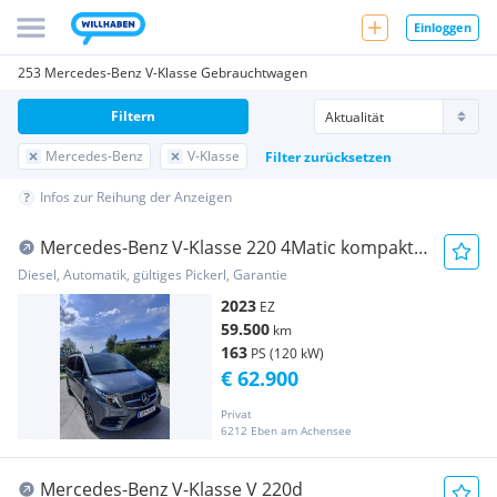
Einloggen
253 Mercedes-Benz V-Klasse Gebrauchtwagen
Filtern
Mercedes-Benz
V-Klasse
Filter zurücksetzen
Infos zur Reihung der Anzeigen
Mercedes-Benz V-Klasse 220 4Matic kompakt
*MwSt ausweisbar
Diesel, Automatik, gültiges Pickerl, Garantie
2023
EZ
59.500
km
163
PS (120 kW)
€ 62.900
Privat
6212 Eben am Achensee
Mercedes-Benz V-Klasse V 220d