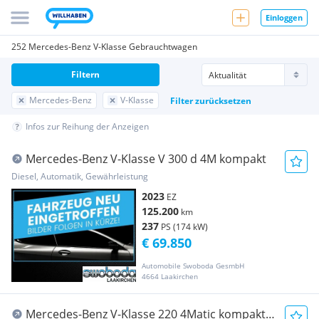
Einloggen
252 Mercedes-Benz V-Klasse Gebrauchtwagen
Filtern
Mercedes-Benz
V-Klasse
Filter zurücksetzen
Infos zur Reihung der Anzeigen
Mercedes-Benz V-Klasse V 300 d 4M kompakt
Diesel, Automatik, Gewährleistung
2023
EZ
125.200
km
237
PS (174 kW)
€ 69.850
Automobile Swoboda GesmbH
4664 Laakirchen
Mercedes-Benz V-Klasse 220 4Matic kompakt