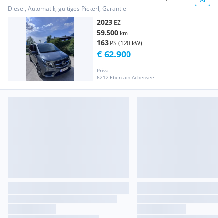
*MwSt ausweisbar
Diesel, Automatik, gültiges Pickerl, Garantie
2023
EZ
59.500
km
163
PS (120 kW)
€ 62.900
Privat
6212 Eben am Achensee