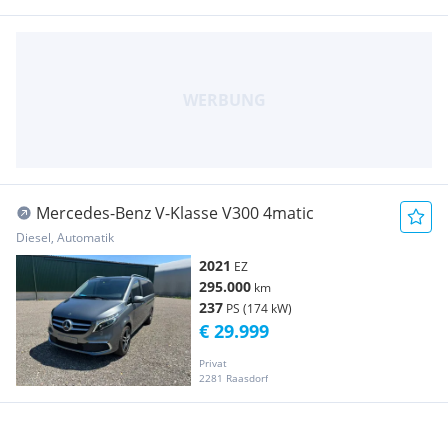
Mercedes-Benz V-Klasse V300 4matic
Diesel, Automatik
2021
EZ
295.000
km
237
PS (174 kW)
€ 29.999
Privat
2281 Raasdorf