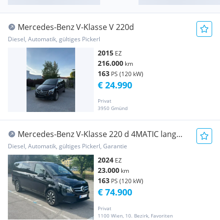
Mercedes-Benz V-Klasse V 220d
Diesel, Automatik, gültiges Pickerl
2015
EZ
216.000
km
163
PS (120 kW)
€ 24.990
Privat
3950 Gmünd
Mercedes-Benz V-Klasse 220 d 4MATIC lang
Avantgarde
Diesel, Automatik, gültiges Pickerl, Garantie
2024
EZ
23.000
km
163
PS (120 kW)
€ 74.900
Privat
1100 Wien, 10. Bezirk, Favoriten