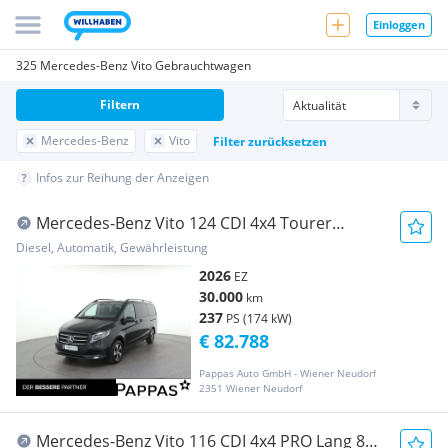
Einloggen
325 Mercedes-Benz Vito Gebrauchtwagen
Filtern
Mercedes-Benz
Vito
Filter zurücksetzen
Infos zur Reihung der Anzeigen
Mercedes-Benz Vito 124 CDI 4x4 Tourer
SELECT Lang AHK2,5t 8Sit
Diesel, Automatik, Gewährleistung
2026
EZ
30.000
km
237
PS (174 kW)
€ 82.788
Pappas Auto GmbH - Wiener Neudorf
2351 Wiener Neudorf
Mercedes-Benz Vito 116 CDI 4x4 PRO Lang 8