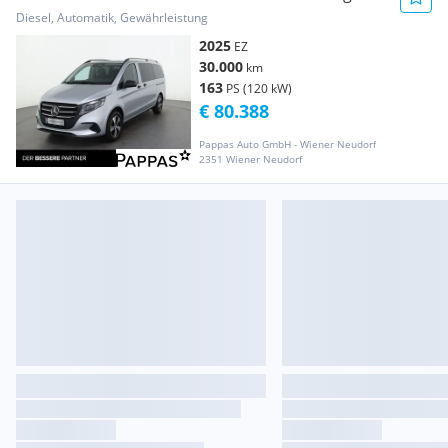
Sitze Distr
Diesel, Automatik, Gewährleistung
2025
EZ
30.000
km
163
PS (120 kW)
€ 80.388
Pappas Auto GmbH - Wiener Neudorf
2351 Wiener Neudorf