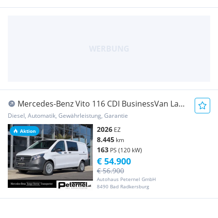
Mercedes-Benz Vito 116 CDI BusinessVan Lang
Mixto DAB Shz MBUX
Diesel, Automatik, Gewährleistung, Garantie
2026
EZ
Aktion
8.445
km
163
PS (120 kW)
€ 54.900
€ 56.900
Autohaus Peternel GmbH
8490 Bad Radkersburg