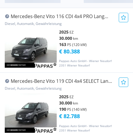
Mercedes-Benz Vito 116 CDI 4x4 PRO Lang
AHK 2,5t 8 Sitze
Diesel, Automatik, Gewährleistung
2025
EZ
30.000
km
163
PS (120 kW)
€ 80.388
Pappas Auto GmbH - Wiener Neudorf
2351 Wiener Neudorf
Mercedes-Benz Vito 119 CDI 4x4 SELECT Lang
AHK 2,5t 8Sit
Diesel, Automatik, Gewährleistung
2025
EZ
30.000
km
190
PS (140 kW)
€ 82.788
Pappas Auto GmbH - Wiener Neudorf
2351 Wiener Neudorf