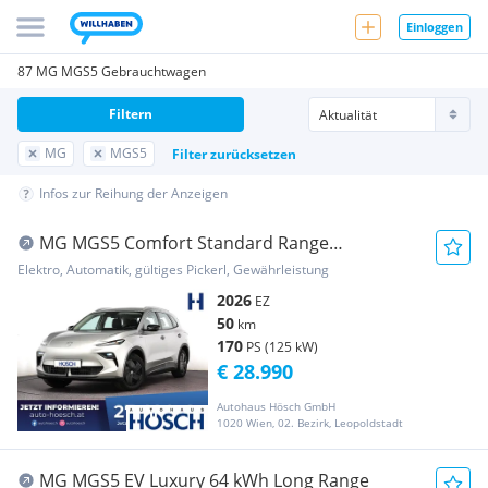
Einloggen
87 MG MGS5 Gebrauchtwagen
Filtern
MG
MGS5
Filter zurücksetzen
Infos zur Reihung der Anzeigen
MG MGS5 Comfort Standard Range
NEUWAGEN
Elektro, Automatik, gültiges Pickerl, Gewährleistung
2026
EZ
50
km
170
PS (125 kW)
€ 28.990
Autohaus Hösch GmbH
1020 Wien, 02. Bezirk, Leopoldstadt
MG MGS5 EV Luxury 64 kWh Long Range