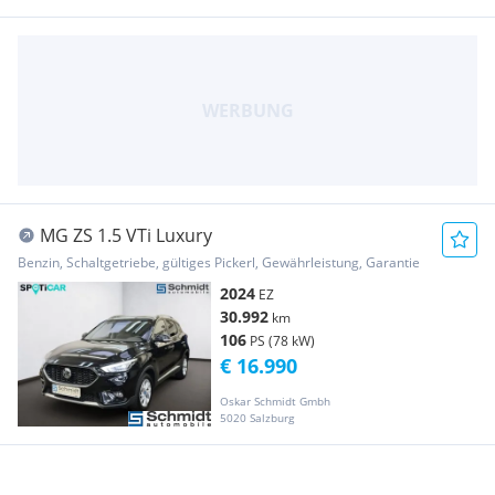
MG ZS 1.5 VTi Luxury
Benzin, Schaltgetriebe, gültiges Pickerl, Gewährleistung, Garantie
2024
EZ
30.992
km
106
PS (78 kW)
€ 16.990
Oskar Schmidt Gmbh
5020 Salzburg