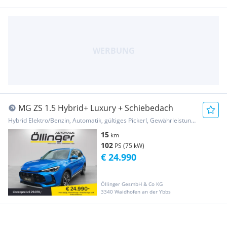
MG ZS 1.5 Hybrid+ Luxury + Schiebedach
Hybrid Elektro/Benzin, Automatik, gültiges Pickerl, Gewährleistung, Garantie
15
km
102
PS (75 kW)
€ 24.990
Öllinger GesmbH & Co KG
3340 Waidhofen an der Ybbs