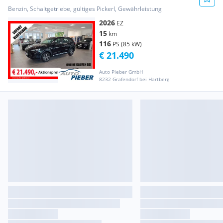
Benzin, Schaltgetriebe, gültiges Pickerl, Gewährleistung
2026
EZ
15
km
116
PS (85 kW)
€ 21.490
Auto Pieber GmbH
8232 Grafendorf bei Hartberg