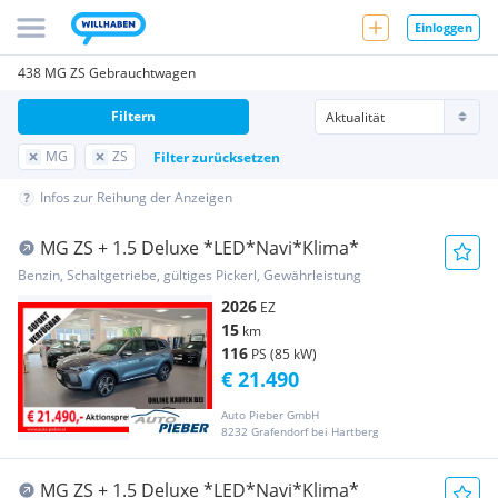
Einloggen
438 MG ZS Gebrauchtwagen
Filtern
MG
ZS
Filter zurücksetzen
Infos zur Reihung der Anzeigen
MG ZS + 1.5 Deluxe *LED*Navi*Klima*
Benzin, Schaltgetriebe, gültiges Pickerl, Gewährleistung
2026
EZ
15
km
116
PS (85 kW)
€ 21.490
Auto Pieber GmbH
8232 Grafendorf bei Hartberg
MG ZS + 1.5 Deluxe *LED*Navi*Klima*