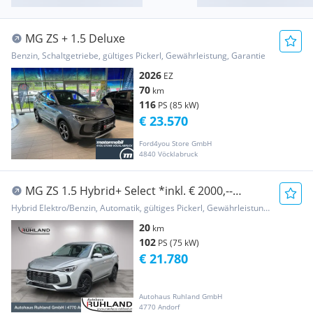
MG ZS + 1.5 Deluxe
Benzin, Schaltgetriebe, gültiges Pickerl, Gewährleistung, Garantie
2026
EZ
70
km
116
PS (85 kW)
€ 23.570
Ford4you Store GmbH
4840 Vöcklabruck
MG ZS 1.5 Hybrid+ Select *inkl. € 2000,--
Eintausc...
Hybrid Elektro/Benzin, Automatik, gültiges Pickerl, Gewährleistung, Garantie
20
km
102
PS (75 kW)
€ 21.780
Autohaus Ruhland GmbH
4770 Andorf