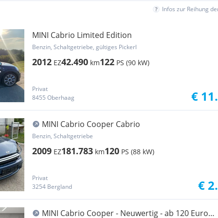
Infos zur Reihung d
MINI Cabrio Limited Edition
Benzin, Schaltgetriebe, gültiges Pickerl
2012
42.490
122
EZ
km
PS (90 kW)
Privat
€ 11
8455 Oberhaag
MINI Cabrio Cooper Cabrio
Benzin, Schaltgetriebe
2009
181.783
120
EZ
km
PS (88 kW)
Privat
€ 2
3254 Bergland
MINI Cabrio Cooper - Neuwertig - ab 120 Euro -