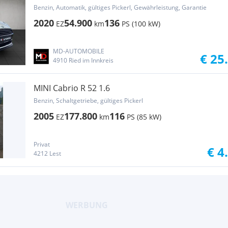
GARANTIE
Benzin, Automatik, gültiges Pickerl, Gewährleistung, Garantie
2020
54.900
136
EZ
km
PS (100 kW)
MD-AUTOMOBILE
€ 25
4910 Ried im Innkreis
MINI Cabrio R 52 1.6
Benzin, Schaltgetriebe, gültiges Pickerl
2005
177.800
116
EZ
km
PS (85 kW)
Privat
€ 4
4212 Lest