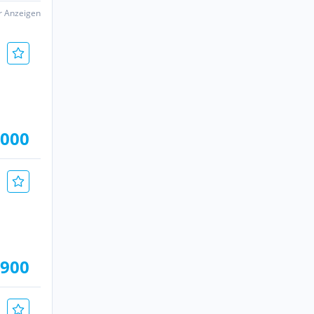
er Anzeigen
.000
.900