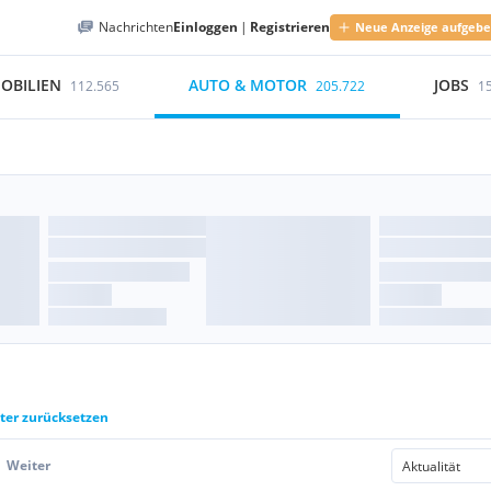
Nachrichten
Einloggen
|
Registrieren
Neue Anzeige aufgeb
OBILIEN
AUTO & MOTOR
JOBS
112.565
205.722
1
lter zurücksetzen
Weiter