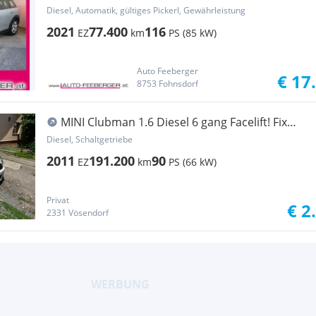
Aut.; Facelift; LED,...
Diesel, Automatik, gültiges Pickerl, Gewährleistung
2021
77.400
116
EZ
km
PS (85 kW)
Auto Feeberger
€ 17
8753 Fohnsdorf
MINI Clubman 1.6 Diesel 6 gang Facelift! Fix
preis!!!
Diesel, Schaltgetriebe
2011
191.200
90
EZ
km
PS (66 kW)
Privat
€ 2
2331 Vösendorf