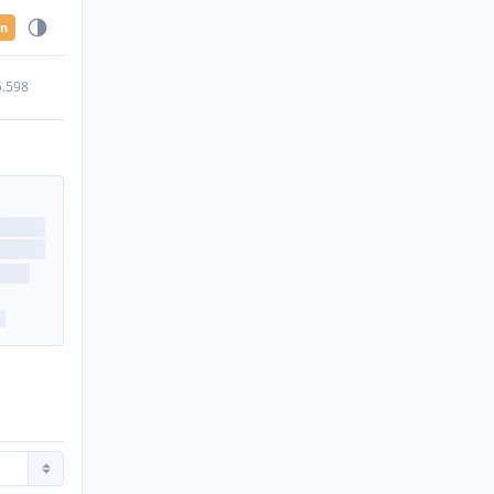
en
5.598