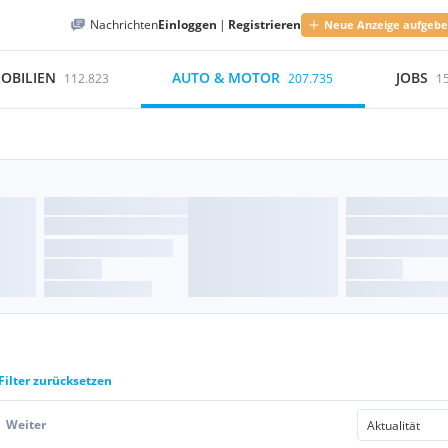
Nachrichten
Einloggen
|
Registrieren
Neue Anzeige aufgeb
OBILIEN
AUTO & MOTOR
JOBS
112.823
207.735
1
Filter zurücksetzen
Weiter