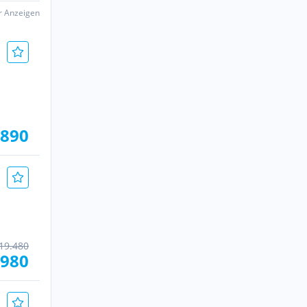
er Anzeigen
 890
19.480
.980