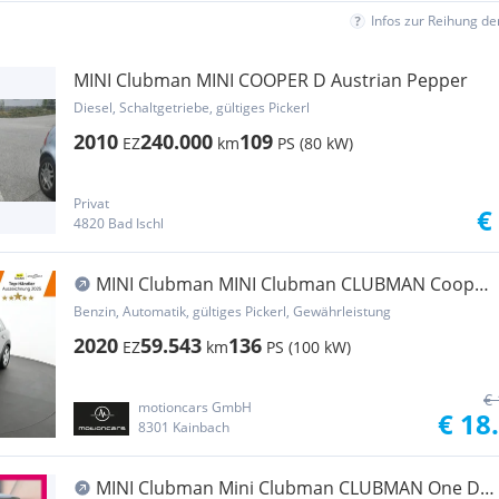
Infos zur Reihung d
MINI Clubman MINI COOPER D Austrian Pepper
Diesel, Schaltgetriebe, gültiges Pickerl
2010
240.000
109
EZ
km
PS (80 kW)
Privat
€
4820 Bad Ischl
MINI Clubman MINI Clubman CLUBMAN Cooper
1.5 Pickerl NEU
Benzin, Automatik, gültiges Pickerl, Gewährleistung
2020
59.543
136
EZ
km
PS (100 kW)
€ 
motioncars GmbH
€ 18
8301 Kainbach
MINI Clubman Mini Clubman CLUBMAN One D