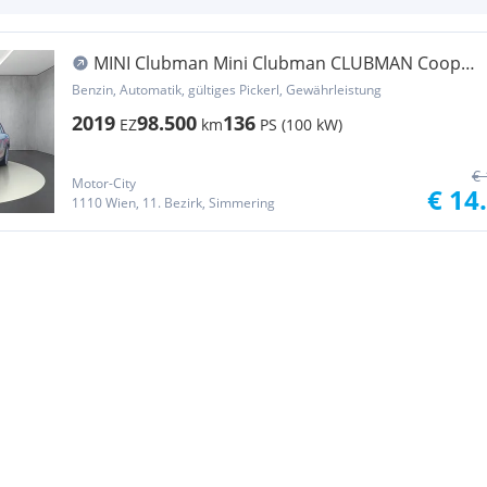
MINI Clubman Mini Clubman CLUBMAN Cooper
1.5 Cooper (EURO 6d...
Benzin, Automatik, gültiges Pickerl, Gewährleistung
2019
98.500
136
EZ
km
PS (100 kW)
€ 
Motor-City
€ 14
1110 Wien, 11. Bezirk, Simmering