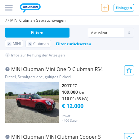
Einloggen
77 MINI Clubman Gebrauchtwagen
Filtern
MINI
Clubman
Filter zurücksetzen
Infos zur Reihung der Anzeigen
MINI Clubman Mini One D Clubman F54
Diesel, Schaltgetriebe, gültiges Pickerl
2017
EZ
109.000
km
116
PS (85 kW)
€ 12.000
Privat
4400 Steyr
MINI Clubman MINI Clubman Cooper S