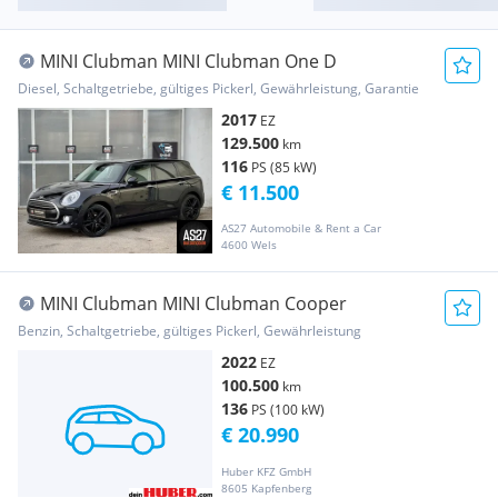
MINI Clubman MINI Clubman One D
Diesel, Schaltgetriebe, gültiges Pickerl, Gewährleistung, Garantie
2017
EZ
129.500
km
116
PS (85 kW)
€ 11.500
AS27 Automobile & Rent a Car
4600 Wels
MINI Clubman MINI Clubman Cooper
Benzin, Schaltgetriebe, gültiges Pickerl, Gewährleistung
2022
EZ
100.500
km
136
PS (100 kW)
€ 20.990
Huber KFZ GmbH
8605 Kapfenberg