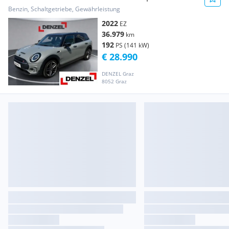
Benzin, Schaltgetriebe, Gewährleistung
2022
EZ
36.979
km
192
PS (141 kW)
€ 28.990
DENZEL Graz
8052 Graz