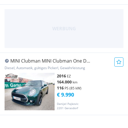
MINI Clubman MINI Clubman One D
Aut.*Neues Pickerl*Finanzier...
Diesel, Automatik, gültiges Pickerl, Gewährleistung
2016
EZ
164.000
km
116
PS (85 kW)
€ 9.990
Danijel Pajkovic
2201 Gerasdorf