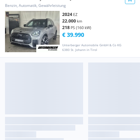
Benzin, Automatik, Gewährleistung
2024
EZ
22.000
km
218
PS (160 kW)
€ 39.990
Unterberger Automobile GmbH & Co KG
6380 St. Johann in Tirol