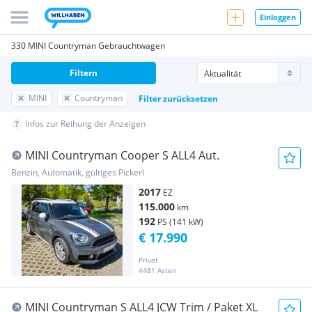
Einloggen
330 MINI Countryman Gebrauchtwagen
Filtern
MINI
Countryman
Filter zurücksetzen
Infos zur Reihung der Anzeigen
MINI Countryman Cooper S ALL4 Aut.
Benzin, Automatik, gültiges Pickerl
2017
EZ
115.000
km
192
PS (141 kW)
€ 17.990
Privat
4481 Asten
MINI Countryman S ALL4 JCW Trim / Paket XL