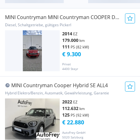
MINI Countryman MINI Countryman COOPER D
ALL4
Diesel, Schaltgetriebe, gültiges Pickerl
2014
EZ
179.000
km
111
PS (82 kW)
€ 9.300
Privat
4400 Steyr
MINI Countryman Cooper Hybrid SE ALL4
Hybrid Elektro/Benzin, Automatik, Gewährleistung, Garantie
2022
EZ
112.632
km
125
PS (92 kW)
€ 22.880
AutoFrey GmbH
5020 Salzburg