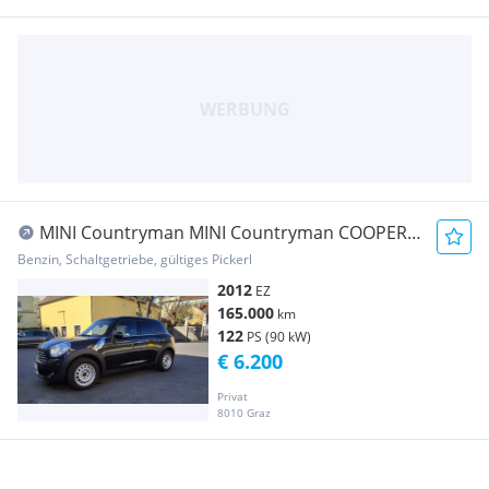
MINI Countryman MINI Countryman COOPER
R60 1,6
Benzin, Schaltgetriebe, gültiges Pickerl
2012
EZ
165.000
km
122
PS (90 kW)
€ 6.200
Privat
8010 Graz