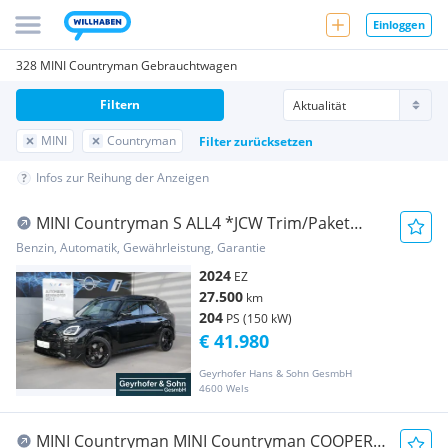
Einloggen
328 MINI Countryman Gebrauchtwagen
Filtern
MINI
Countryman
Filter zurücksetzen
Infos zur Reihung der Anzeigen
MINI Countryman S ALL4 *JCW Trim/Paket
L/Glasdach/AC...
Benzin, Automatik, Gewährleistung, Garantie
2024
EZ
27.500
km
204
PS (150 kW)
€ 41.980
Geyrhofer Hans & Sohn GesmbH
4600 Wels
MINI Countryman MINI Countryman COOPER S