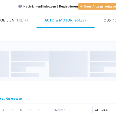
Nachrichten
Einloggen
|
Registrieren
Neue Anzeige aufgeb
OBILIEN
AUTO & MOTOR
JOBS
112.479
204.337
1
er zurücksetzen
4
5
6
7
8
9
Weiter