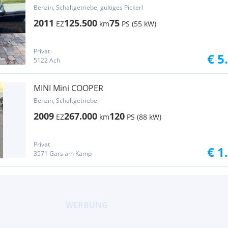
Benzin, Schaltgetriebe, gültiges Pickerl
2011
125.500
75
EZ
km
PS (55 kW)
Privat
€ 5
5122 Ach
MINI Mini COOPER
Benzin, Schaltgetriebe
2009
267.000
120
EZ
km
PS (88 kW)
Privat
€ 1
3571 Gars am Kamp