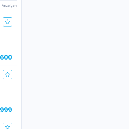
er Anzeigen
.600
.999