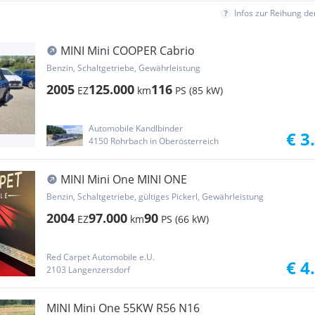
Infos zur Reihung d
MINI Mini COOPER Cabrio
Benzin, Schaltgetriebe, Gewährleistung
2005
125.000
116
EZ
km
PS (85 kW)
Automobile Kandlbinder
€ 3
4150 Rohrbach in Oberösterreich
MINI Mini One MINI ONE
Benzin, Schaltgetriebe, gültiges Pickerl, Gewährleistung
2004
97.000
90
EZ
km
PS (66 kW)
Red Carpet Automobile e.U.
€ 4
2103 Langenzersdorf
MINI Mini One 55KW R56 N16