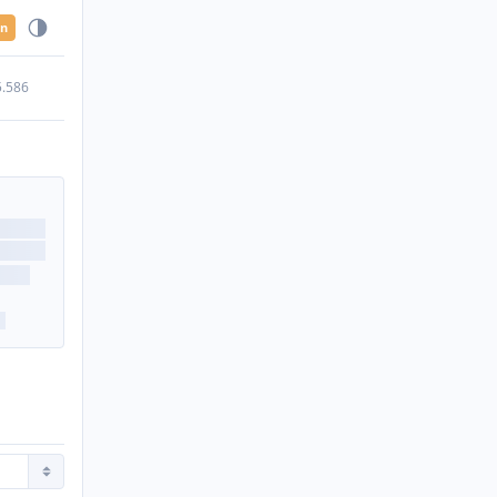
en
5.586