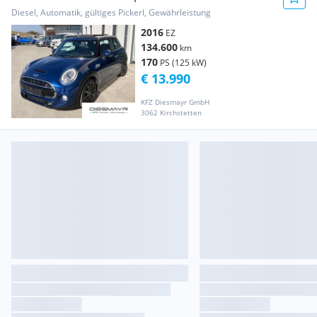
Diesel, Automatik, gültiges Pickerl, Gewährleistung
2016
EZ
134.600
km
170
PS (125 kW)
€ 13.990
KFZ Diesmayr GmbH
3062 Kirchstetten