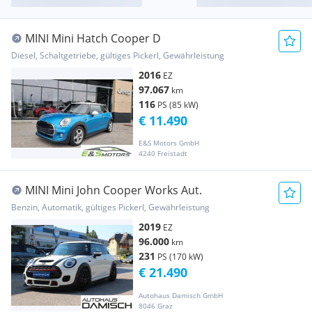
MINI Mini Hatch Cooper D
Diesel, Schaltgetriebe, gültiges Pickerl, Gewährleistung
2016
EZ
97.067
km
116
PS (85 kW)
€ 11.490
E&S Motors GmbH
4240 Freistadt
MINI Mini John Cooper Works Aut.
Benzin, Automatik, gültiges Pickerl, Gewährleistung
2019
EZ
96.000
km
231
PS (170 kW)
€ 21.490
Autohaus Damisch GmbH
8046 Graz