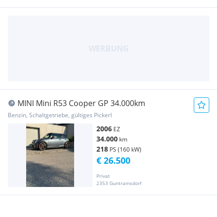
MINI Mini R53 Cooper GP 34.000km
Benzin, Schaltgetriebe, gültiges Pickerl
2006
EZ
34.000
km
218
PS (160 kW)
€ 26.500
Privat
2353 Guntramsdorf