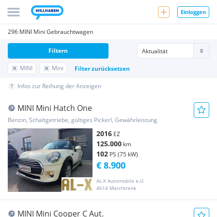
Einloggen
296 MINI Mini Gebrauchtwagen
Filtern
MINI
Mini
Filter zurücksetzen
Infos zur Reihung der Anzeigen
MINI Mini Hatch One
Benzin, Schaltgetriebe, gültiges Pickerl, Gewährleistung
2016
EZ
125.000
km
102
PS (75 kW)
€ 8.900
AL-X Automobile e.U.
4614 Marchtrenk
MINI Mini Cooper C Aut.