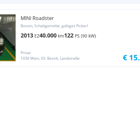
MINI Roadster
Benzin, Schaltgetriebe, gültiges Pickerl
2013
40.000
122
EZ
km
PS (90 kW)
Privat
€ 15
1030 Wien, 03. Bezirk, Landstraße