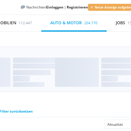
Nachrichten
Einloggen
|
Registrieren
Neue Anzeige aufgeb
OBILIEN
AUTO & MOTOR
JOBS
112.447
204.770
1
Filter zurücksetzen