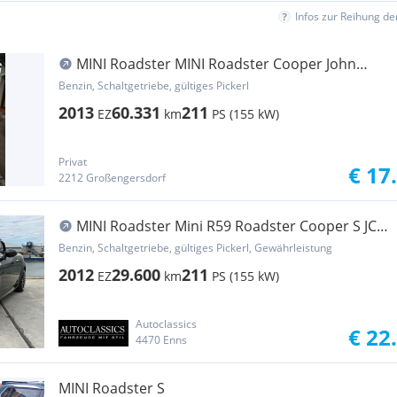
Infos zur Reihung d
MINI Roadster MINI Roadster Cooper John
Cooper Works
Benzin, Schaltgetriebe, gültiges Pickerl
2013
60.331
211
EZ
km
PS (155 kW)
Privat
€ 17
2212 Großengersdorf
MINI Roadster Mini R59 Roadster Cooper S JCW
1,6 mit 29.600 K...
Benzin, Schaltgetriebe, gültiges Pickerl, Gewährleistung
2012
29.600
211
EZ
km
PS (155 kW)
Autoclassics
€ 22
4470 Enns
MINI Roadster S