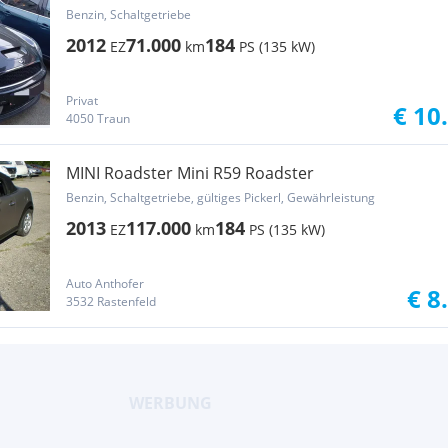
Benzin, Schaltgetriebe
2012
71.000
184
EZ
km
PS (135 kW)
Privat
€ 10
4050 Traun
MINI Roadster Mini R59 Roadster
Benzin, Schaltgetriebe, gültiges Pickerl, Gewährleistung
2013
117.000
184
EZ
km
PS (135 kW)
Auto Anthofer
€ 8
3532 Rastenfeld