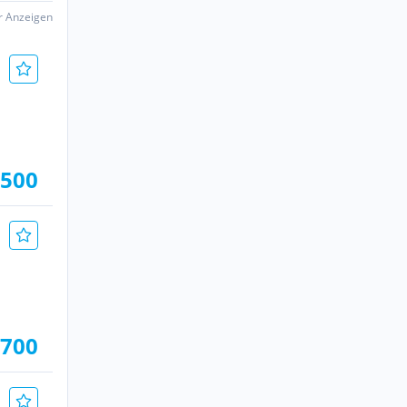
er Anzeigen
.500
.700