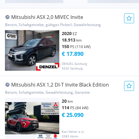
Mitsubishi ASX 2,0 MIVEC Invite
Benzin, Schaltgetriebe, gültiges Pickerl, Gewährleistung
2020
EZ
18.913
km
150
PS (110 kW)
€ 17.890
DENZEL Salzburg
5020 Salzburg
Mitsubishi ASX 1,2 DI-T Invite Black Edition
Benzin, Schaltgetriebe, Gewährleistung, Garantie
20
km
114
PS (84 kW)
€ 25.090
Karl Heher e.U.
3383 Hürm