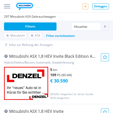
Einloggen
297 Mitsubishi ASX Gebrauchtwagen
Filtern
Mitsubishi
ASX
Filter zurücksetzen
Infos zur Reihung der Anzeigen
Mitsubishi ASX 1,8 HEV Invite Black Edition AT
26,5
Hybrid Elektro/Benzin, Automatik, Gewährleistung
5
km
109
PS (80 kW)
€ 30.590
DENZEL Klagenfurt St. Veiter Straße
9020 Klagenfurt
Mitsubishi ASX 1,8 HEV Invite