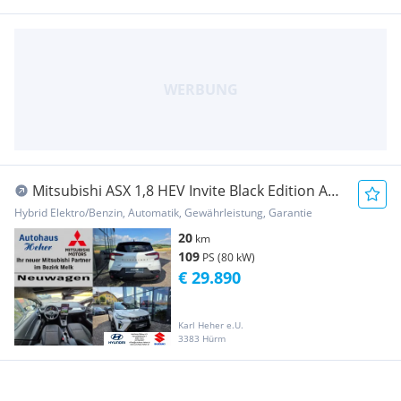
Mitsubishi ASX 1,8 HEV Invite Black Edition AT
26,5
Hybrid Elektro/Benzin, Automatik, Gewährleistung, Garantie
20
km
109
PS (80 kW)
€ 29.890
Karl Heher e.U.
3383 Hürm