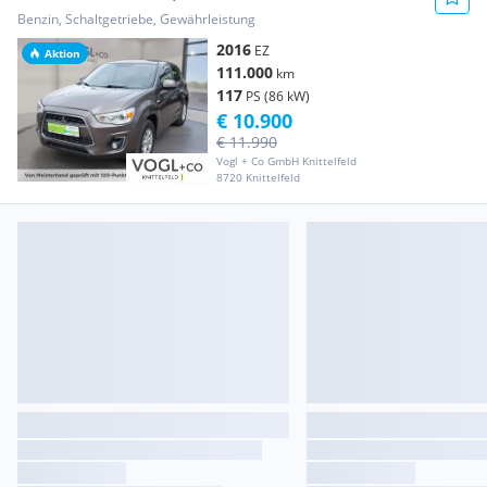
Benzin, Schaltgetriebe, Gewährleistung
2016
EZ
Aktion
111.000
km
117
PS (86 kW)
€ 10.900
€ 11.990
Vogl + Co GmbH Knittelfeld
8720 Knittelfeld