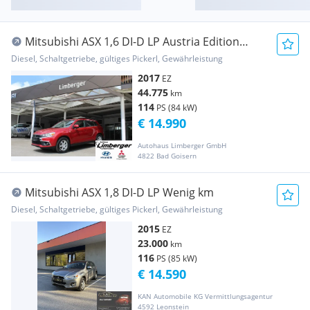
Mitsubishi ASX 1,6 DI-D LP Austria Edition
Connect
Diesel, Schaltgetriebe, gültiges Pickerl, Gewährleistung
2017
EZ
44.775
km
114
PS (84 kW)
€ 14.990
Autohaus Limberger GmbH
4822 Bad Goisern
Mitsubishi ASX 1,8 DI-D LP Wenig km
Diesel, Schaltgetriebe, gültiges Pickerl, Gewährleistung
2015
EZ
23.000
km
116
PS (85 kW)
€ 14.590
KAN Automobile KG Vermittlungsagentur
4592 Leonstein