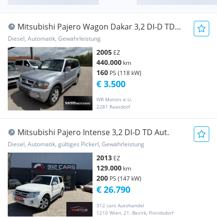
Mitsubishi Pajero Wagon Dakar 3,2 DI-D TD
Aut.
Diesel, Automatik, Gewährleistung
2005
EZ
440.000
km
160
PS (118 kW)
€ 3.500
WR Motors e.U.
2281 Raasdorf
Mitsubishi Pajero Intense 3,2 DI-D TD Aut.
Diesel, Automatik, gültiges Pickerl, Gewährleistung
2013
EZ
129.000
km
200
PS (147 kW)
€ 26.790
312 cars Autohandel
1210 Wien, 21. Bezirk, Floridsdorf