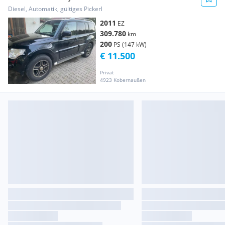
Diesel, Automatik, gültiges Pickerl
2011
EZ
309.780
km
200
PS (147 kW)
€ 11.500
Privat
4923 Kobernaußen