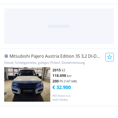
Mitsubishi Pajero Austria Edition 35 3,2 DI-D
TD
Diesel, Schaltgetriebe, gültiges Pickerl, Gewährleistung
2015
EZ
118.098
km
200
PS (147 kW)
€ 32.900
KFZ Kneisl e.U.
6450 Sölden