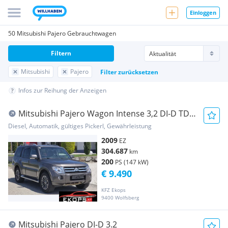
Einloggen
50 Mitsubishi Pajero Gebrauchtwagen
Filtern
Mitsubishi
Pajero
Filter zurücksetzen
Infos zur Reihung der Anzeigen
Mitsubishi Pajero Wagon Intense 3,2 DI-D TD
Aut.
Diesel, Automatik, gültiges Pickerl, Gewährleistung
2009
EZ
304.687
km
200
PS (147 kW)
€ 9.490
KFZ Ekops
9400 Wolfsberg
Mitsubishi Pajero DI-D 3.2