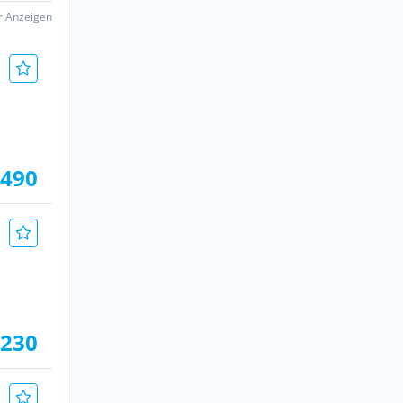
er Anzeigen
.490
.230