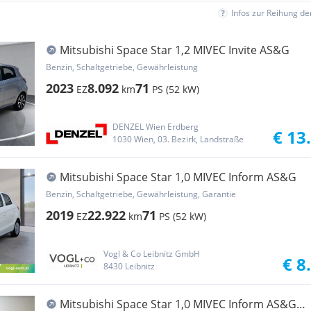
Infos zur Reihung d
Mitsubishi Space Star 1,2 MIVEC Invite AS&G
Benzin, Schaltgetriebe, Gewährleistung
2023
8.092
71
EZ
km
PS (52 kW)
DENZEL Wien Erdberg
€ 13
1030 Wien, 03. Bezirk, Landstraße
Mitsubishi Space Star 1,0 MIVEC Inform AS&G
Benzin, Schaltgetriebe, Gewährleistung, Garantie
2019
22.922
71
EZ
km
PS (52 kW)
Vogl & Co Leibnitz GmbH
€ 8
8430 Leibnitz
Mitsubishi Space Star 1,0 MIVEC Inform AS&G