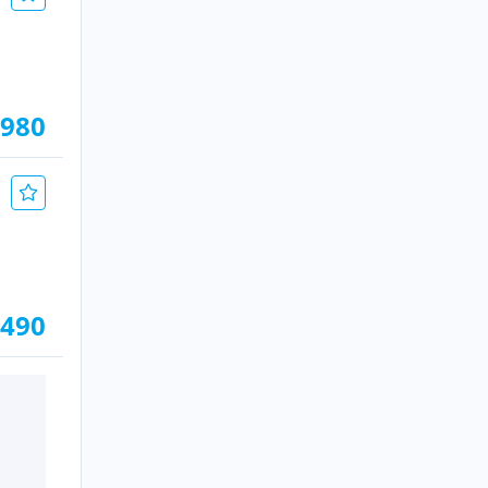
.980
.490