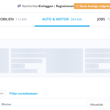
Nachrichten
Einloggen
|
Registrieren
Neue Anzeige aufgeb
OBILIEN
AUTO & MOTOR
JOBS
112.493
204.426
1
tar
Filter zurücksetzen
Weiter