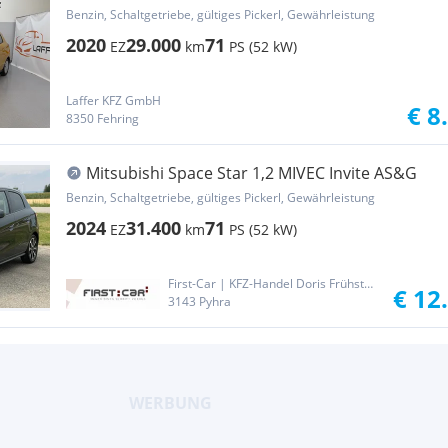
**nur 29.000KM**
Benzin, Schaltgetriebe, gültiges Pickerl, Gewährleistung
2020
29.000
71
EZ
km
PS (52 kW)
Laffer KFZ GmbH
€ 8
8350 Fehring
Mitsubishi Space Star 1,2 MIVEC Invite AS&G
Benzin, Schaltgetriebe, gültiges Pickerl, Gewährleistung
2024
31.400
71
EZ
km
PS (52 kW)
First-Car | KFZ-Handel Doris Frühstück
€ 12
3143 Pyhra