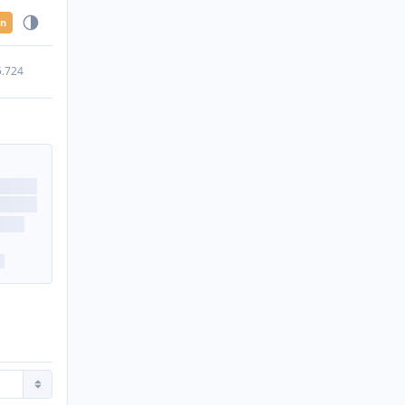
en
5.724