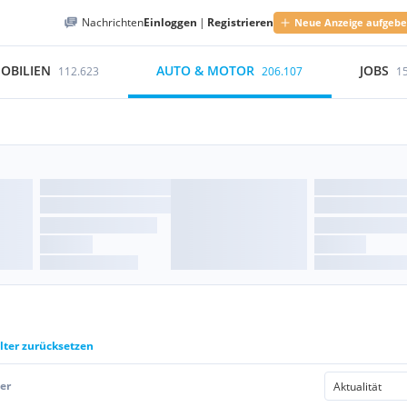
Nachrichten
Einloggen
|
Registrieren
Neue Anzeige aufgeb
OBILIEN
AUTO & MOTOR
JOBS
112.623
206.107
1
ilter zurücksetzen
er