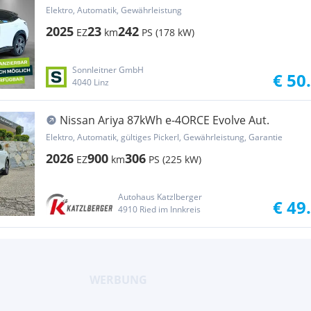
Elektro, Automatik, Gewährleistung
2025
23
242
EZ
km
PS (178 kW)
Sonnleitner GmbH
€ 50
4040 Linz
Nissan Ariya 87kWh e-4ORCE Evolve Aut.
Elektro, Automatik, gültiges Pickerl, Gewährleistung, Garantie
2026
900
306
EZ
km
PS (225 kW)
Autohaus Katzlberger
€ 49
4910 Ried im Innkreis