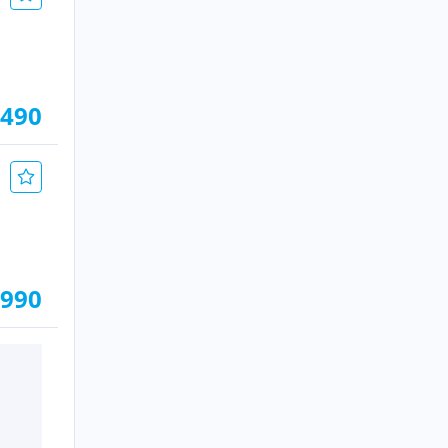
.490
.990