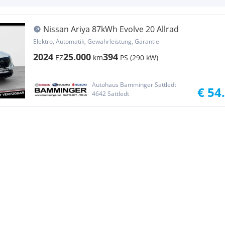
Nissan Ariya 87kWh Evolve 20 Allrad
Elektro, Automatik, Gewährleistung, Garantie
2024
25.000
394
EZ
km
PS (290 kW)
Autohaus Bamminger Sattledt
€ 54
4642 Sattledt