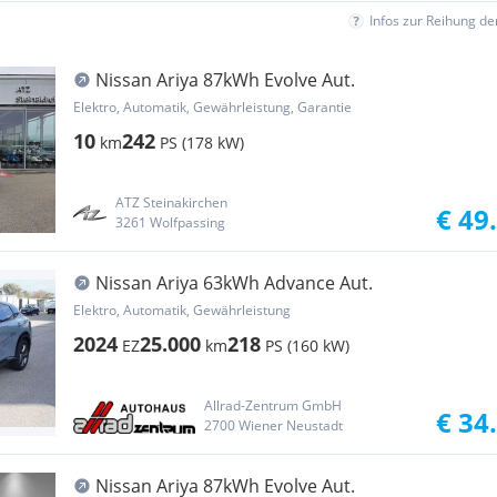
Infos zur Reihung d
Nissan Ariya 87kWh Evolve Aut.
Elektro, Automatik, Gewährleistung, Garantie
10
242
km
PS (178 kW)
ATZ Steinakirchen
€ 49
3261 Wolfpassing
Nissan Ariya 63kWh Advance Aut.
Elektro, Automatik, Gewährleistung
2024
25.000
218
EZ
km
PS (160 kW)
Allrad-Zentrum GmbH
€ 34
2700 Wiener Neustadt
Nissan Ariya 87kWh Evolve Aut.