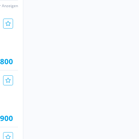
er Anzeigen
.800
.900