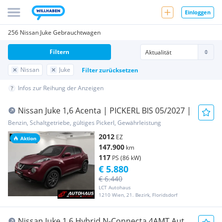
Einloggen
256 Nissan Juke Gebrauchtwagen
Filtern
Nissan
Juke
Filter zurücksetzen
Infos zur Reihung der Anzeigen
Nissan Juke 1,6 Acenta | PICKERL BIS 05/2027 |
Benzin, Schaltgetriebe, gültiges Pickerl, Gewährleistung
2012
EZ
Aktion
147.900
km
117
PS (86 kW)
€ 5.880
€ 6.440
LCT Autohaus
1210 Wien, 21. Bezirk, Floridsdorf
Nissan Juke 1,6 Hybrid N-Connecta 4AMT Aut.