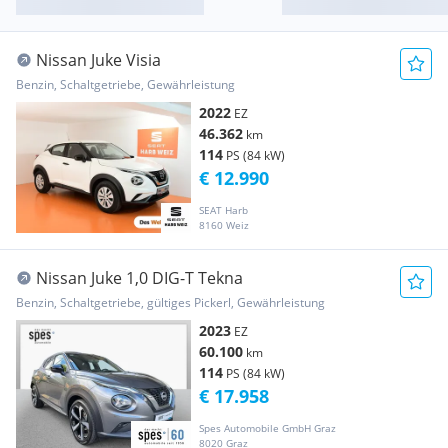
Nissan Juke Visia
Benzin, Schaltgetriebe, Gewährleistung
2022
EZ
46.362
km
114
PS (84 kW)
€ 12.990
SEAT Harb
8160 Weiz
Nissan Juke 1,0 DIG-T Tekna
Benzin, Schaltgetriebe, gültiges Pickerl, Gewährleistung
2023
EZ
60.100
km
114
PS (84 kW)
€ 17.958
Spes Automobile GmbH Graz
8020 Graz