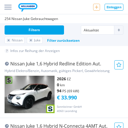
Einloggen
254 Nissan Juke Gebrauchtwagen
Filtern
Nissan
Juke
Filter zurücksetzen
Infos zur Reihung der Anzeigen
Nissan Juke 1,6 Hybrid Redline Edition Aut.
Hybrid Elektro/Benzin, Automatik, gültiges Pickerl, Gewährleistung
2026
EZ
0
km
94
PS (69 kW)
€ 33.990
Sonnleitner GmbH
4060 Leonding
Nissan Juke 1,6 Hybrid N-Connecta 4AMT Aut.