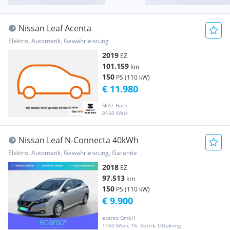
Nissan Leaf Acenta
Elektro, Automatik, Gewährleistung
2019
EZ
101.159
km
150
PS (110 kW)
€ 11.980
SEAT Harb
8160 Weiz
Nissan Leaf N-Connecta 40kWh
Elektro, Automatik, Gewährleistung, Garantie
2018
EZ
97.513
km
150
PS (110 kW)
€ 9.900
ecarso GmbH
1160 Wien, 16. Bezirk, Ottakring