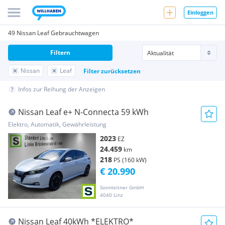
Einloggen
49 Nissan Leaf Gebrauchtwagen
Filtern
Nissan
Leaf
Filter zurücksetzen
Infos zur Reihung der Anzeigen
Nissan Leaf e+ N-Connecta 59 kWh
Elektro, Automatik, Gewährleistung
2023
EZ
24.459
km
218
PS (160 kW)
€ 20.990
Sonnleitner GmbH
4040 Linz
Nissan Leaf 40kWh *ELEKTRO*