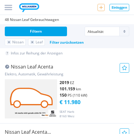
Einloggen
48 Nissan Leaf Gebrauchtwagen
Filtern
Nissan
Leaf
Filter zurücksetzen
Infos zur Reihung der Anzeigen
Nissan Leaf Acenta
Elektro, Automatik, Gewährleistung
2019
EZ
101.159
km
150
PS (110 kW)
€ 11.980
SEAT Harb
8160 Weiz
Nissan Leaf Acenta