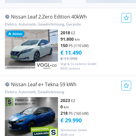
Nissan Leaf 2.Zero Edition 40kWh
Elektro, Automatik, Gewährleistung, Garantie
2018
EZ
Aktion
91.800
km
150
PS (110 kW)
€ 11.490
€ 11.990
Vogl & Co Leibnitz GmbH
8430 Leibnitz
Nissan Leaf e+ Tekna 59 kWh
Elektro, Automatik, Gewährleistung
2023
EZ
0
km
218
PS (160 kW)
€ 29.990
Sonnleitner GmbH
4040 Linz