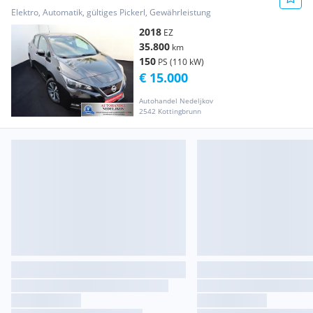
//1.BESITZ//WÄRMEPUMPE//CCS-Laden//
Elektro, Automatik, gültiges Pickerl, Gewährleistung
2018
EZ
35.800
km
150
PS (110 kW)
€ 15.000
Autohandel Nedeljkov
2542 Kottingbrunn