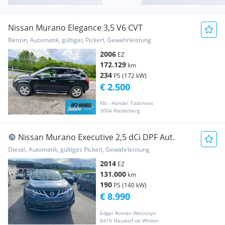
Nissan Murano Elegance 3,5 V6 CVT
Benzin, Automatik, gültiges Pickerl, Gewährleistung
2006
EZ
172.129
km
234
PS (172 kW)
€ 2.500
Kfz - Handel Todorovic
3004 Riederberg
Nissan Murano Executive 2,5 dCi DPF Aut.
Diesel, Automatik, gültiges Pickerl, Gewährleistung
2014
EZ
131.000
km
190
PS (140 kW)
€ 8.990
Edgar Roman Woloszyn
8410 Neudorf ob Wildon