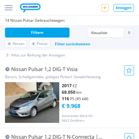
Einloggen
14 Nissan Pulsar Gebrauchtwagen
Filtern
Nissan
Pulsar
Filter zurücksetzen
Infos zur Reihung der Anzeigen
Nissan Pulsar 1,2 DIG-T Visia
Benzin, Schaltgetriebe, gültiges Pickerl, Gewährleistung
2017
EZ
68.050
km
116
PS (85 kW)
€ 9.968
Autohandel Mack KG
8452 Großklein
Nissan Pulsar 1,2 DIG-T N-Connecta |