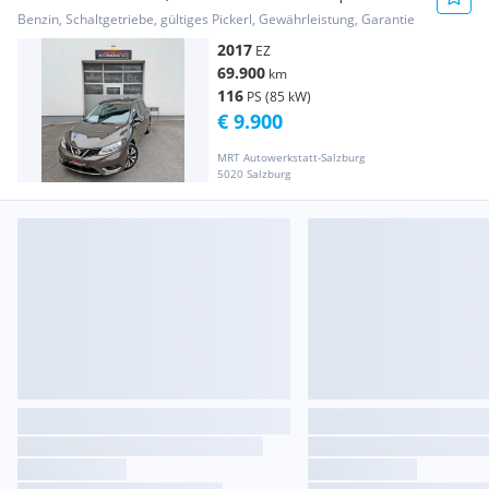
Scheckheft | Navi...
Benzin, Schaltgetriebe, gültiges Pickerl, Gewährleistung, Garantie
2017
EZ
69.900
km
116
PS (85 kW)
€ 9.900
MRT Autowerkstatt-Salzburg
5020 Salzburg