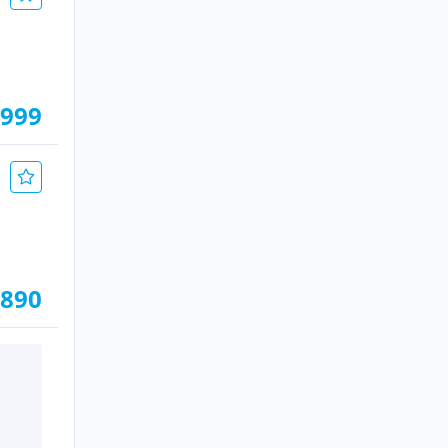
.999
.890