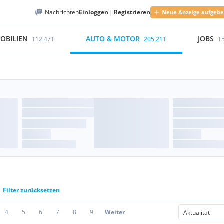
Nachrichten
Einloggen
|
Registrieren
Neue Anzeige aufgeb
OBILIEN
AUTO & MOTOR
JOBS
112.471
205.211
1
Filter zurücksetzen
4
5
6
7
8
9
Weiter