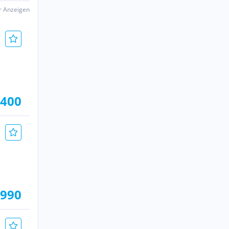
er Anzeigen
.400
.990