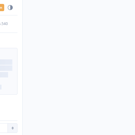
en
5.540