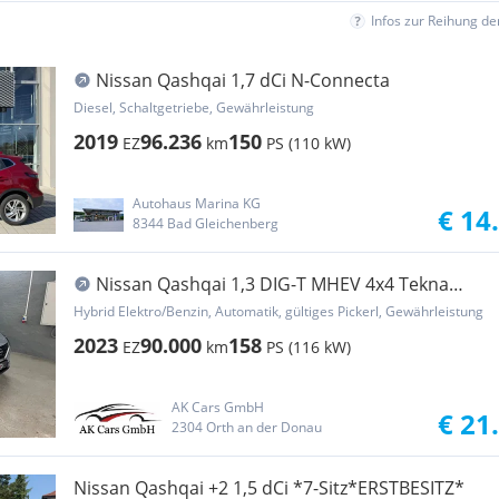
Infos zur Reihung d
Nissan Qashqai 1,7 dCi N-Connecta
Diesel, Schaltgetriebe, Gewährleistung
2019
96.236
150
EZ
km
PS (110 kW)
Autohaus Marina KG
€ 14
8344 Bad Gleichenberg
Nissan Qashqai 1,3 DIG-T MHEV 4x4 Tekna
Aut.*Head-Up*3...
Hybrid Elektro/Benzin, Automatik, gültiges Pickerl, Gewährleistung
2023
90.000
158
EZ
km
PS (116 kW)
AK Cars GmbH
€ 21
2304 Orth an der Donau
Nissan Qashqai +2 1,5 dCi *7-Sitz*ERSTBESITZ*