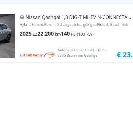
Nissan Qashqai 1,3 DIG-T MHEV N-CONNECTA
TEIL-LEDER+LE...
Hybrid Elektro/Benzin, Schaltgetriebe, gültiges Pickerl, Gewährleistung
2025
22.200
140
EZ
km
PS (103 kW)
Autohaus Ebner GmbH Brunn
€ 23
2345 Brunn am Gebirge