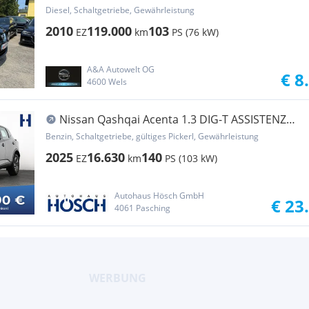
Diesel, Schaltgetriebe, Gewährleistung
2010
119.000
103
EZ
km
PS (76 kW)
A&A Autowelt OG
€ 8
4600 Wels
Nissan Qashqai Acenta 1.3 DIG-T ASSISTENZ
KAMERA MEGADEAL
Benzin, Schaltgetriebe, gültiges Pickerl, Gewährleistung
2025
16.630
140
EZ
km
PS (103 kW)
Autohaus Hösch GmbH
€ 23
4061 Pasching