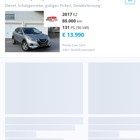
Erstbesitz | Pan...
Diesel, Schaltgetriebe, gültiges Pickerl, Gewährleistung
2017
EZ
80.000
km
131
PS (96 kW)
€ 13.990
Prime Line Cars
2301 Groß-Enzersdorf