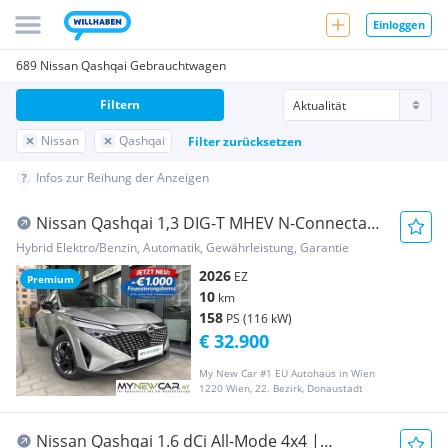
Einloggen
689 Nissan Qashqai Gebrauchtwagen
Filtern
Nissan
Qashqai
Filter zurücksetzen
Infos zur Reihung der Anzeigen
Nissan Qashqai 1,3 DIG-T MHEV N-Connecta
Xtronic inkl....
Hybrid Elektro/Benzin, Automatik, Gewährleistung, Garantie
2026
EZ
Premium
10
km
158
PS (116 kW)
€ 32.900
My New Car #1 EU Autohaus in Wien
1220 Wien, 22. Bezirk, Donaustadt
Nissan Qashqai 1.6 dCi All-Mode 4x4 |