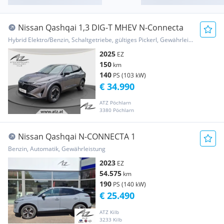
Nissan Qashqai 1,3 DIG-T MHEV N-Connecta
Hybrid Elektro/Benzin, Schaltgetriebe, gültiges Pickerl, Gewährleistung, Garantie
2025
EZ
150
km
140
PS (103 kW)
€ 34.990
ATZ Pöchlarn
3380 Pöchlarn
Nissan Qashqai N-CONNECTA 1
Benzin, Automatik, Gewährleistung
2023
EZ
54.575
km
190
PS (140 kW)
€ 25.490
ATZ Kilb
3233 Kilb