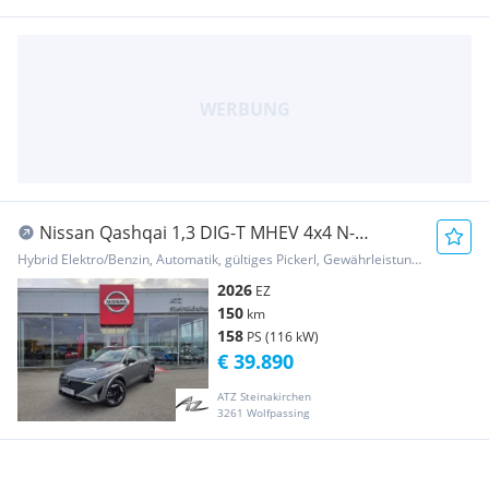
Nissan Qashqai 1,3 DIG-T MHEV 4x4 N-
Connecta+ Xtronic
Hybrid Elektro/Benzin, Automatik, gültiges Pickerl, Gewährleistung, Garantie
2026
EZ
150
km
158
PS (116 kW)
€ 39.890
ATZ Steinakirchen
3261 Wolfpassing