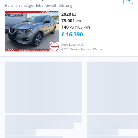
AHK* Pan...
Benzin, Schaltgetriebe, Gewährleistung
2020
EZ
75.001
km
140
PS (103 kW)
€ 16.390
Auto Luger e.U.
4724 Neukirchen am Walde