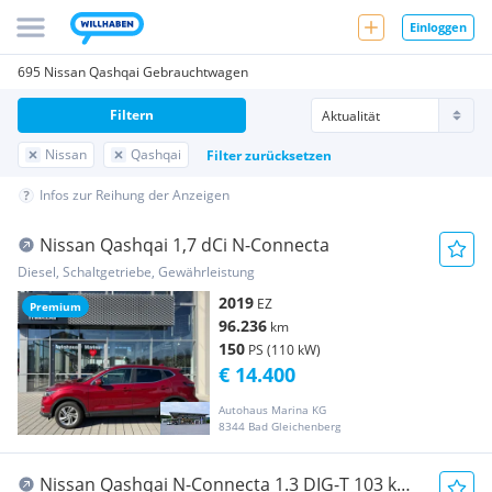
Einloggen
695 Nissan Qashqai Gebrauchtwagen
Filtern
Nissan
Qashqai
Filter zurücksetzen
Infos zur Reihung der Anzeigen
Nissan Qashqai 1,7 dCi N-Connecta
Diesel, Schaltgetriebe, Gewährleistung
2019
EZ
Premium
96.236
km
150
PS (110 kW)
€ 14.400
Autohaus Marina KG
8344 Bad Gleichenberg
Nissan Qashqai N-Connecta 1.3 DIG-T 103 kW