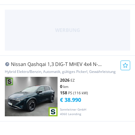
Nissan Qashqai 1,3 DIG-T MHEV 4x4 N-
Connecta+ Xtronic
Hybrid Elektro/Benzin, Automatik, gültiges Pickerl, Gewährleistung
2026
EZ
0
km
158
PS (116 kW)
€ 38.990
Sonnleitner GmbH
4060 Leonding