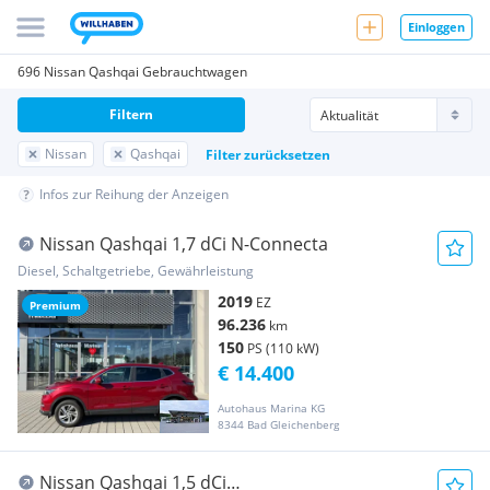
Einloggen
696 Nissan Qashqai Gebrauchtwagen
Filtern
Nissan
Qashqai
Filter zurücksetzen
Infos zur Reihung der Anzeigen
Nissan Qashqai 1,7 dCi N-Connecta
Diesel, Schaltgetriebe, Gewährleistung
2019
EZ
Premium
96.236
km
150
PS (110 kW)
€ 14.400
Autohaus Marina KG
8344 Bad Gleichenberg
Nissan Qashqai 1,5 dCi