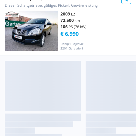
Tekna**72500km**Neues Pickerl**...
Diesel, Schaltgetriebe, gültiges Pickerl, Gewährleistung
2009
EZ
72.500
km
106
PS (78 kW)
€ 6.990
Danijel Pajkovic
2201 Gerasdorf