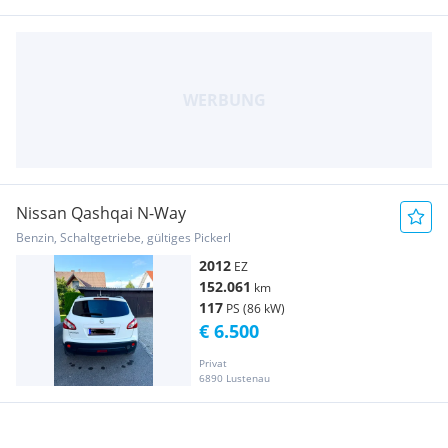
Nissan Qashqai N-Way
Benzin, Schaltgetriebe, gültiges Pickerl
2012
EZ
152.061
km
117
PS (86 kW)
€ 6.500
Privat
6890 Lustenau