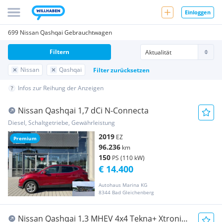
Einloggen
699 Nissan Qashqai Gebrauchtwagen
Filtern
Nissan
Qashqai
Filter zurücksetzen
Infos zur Reihung der Anzeigen
Nissan Qashqai 1,7 dCi N-Connecta
Diesel, Schaltgetriebe, Gewährleistung
2019
EZ
Premium
96.236
km
150
PS (110 kW)
€ 14.400
Autohaus Marina KG
8344 Bad Gleichenberg
Nissan Qashqai 1,3 MHEV 4x4 Tekna+ Xtronic