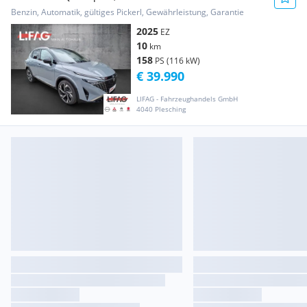
*ab € 38.99...
Benzin, Automatik, gültiges Pickerl, Gewährleistung, Garantie
2025
EZ
10
km
158
PS (116 kW)
€ 39.990
LIFAG - Fahrzeughandels GmbH
4040 Plesching