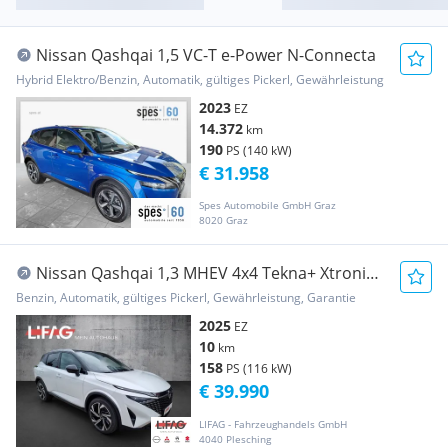
Nissan Qashqai 1,5 VC-T e-Power N-Connecta
Hybrid Elektro/Benzin, Automatik, gültiges Pickerl, Gewährleistung
2023
EZ
14.372
km
190
PS (140 kW)
€ 31.958
Spes Automobile GmbH Graz
8020 Graz
Nissan Qashqai 1,3 MHEV 4x4 Tekna+ Xtronic
*ab € 38.99...
Benzin, Automatik, gültiges Pickerl, Gewährleistung, Garantie
2025
EZ
10
km
158
PS (116 kW)
€ 39.990
LIFAG - Fahrzeughandels GmbH
4040 Plesching