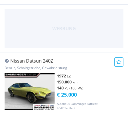
Nissan Datsun 240Z
Benzin, Schaltgetriebe, Gewährleistung
1972
EZ
150.000
km
140
PS (103 kW)
€ 25.000
Autohaus Bamminger Sattledt
4642 Sattledt