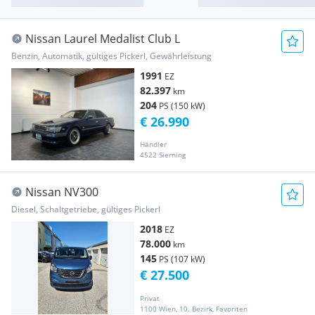
Nissan Laurel Medalist Club L
Benzin, Automatik, gültiges Pickerl, Gewährleistung
1991
EZ
82.397
km
204
PS (150 kW)
€ 26.990
Händler
4522 Sierning
Nissan NV300
Diesel, Schaltgetriebe, gültiges Pickerl
2018
EZ
78.000
km
145
PS (107 kW)
€ 27.500
Privat
1100 Wien, 10. Bezirk, Favoriten