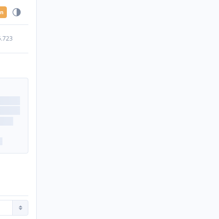
en
5.723