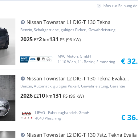
Infos zur Reihung d
Nissan Townstar L1 DIG-T 130 Tekna
Benzin, Schaltgetriebe, gültiges Pickerl, Gewährleistung
2025
2
131
EZ
km
PS (96 kW)
MVC Motors GmbH
€ 32
1110 Wien, 11. Bezirk, Simmering
Nissan Townstar L2 DIG-T 130 Tekna Evalia
7DCT *ab €35...
Benzin, Automatik, gültiges Pickerl, Gewährleistung, Garantie
2026
10
131
EZ
km
PS (96 kW)
LIFAG - Fahrzeughandels GmbH
€ 36
4040 Plesching
Nissan Townstar L2 DIG-T 130 7stz. Tekna Evalia