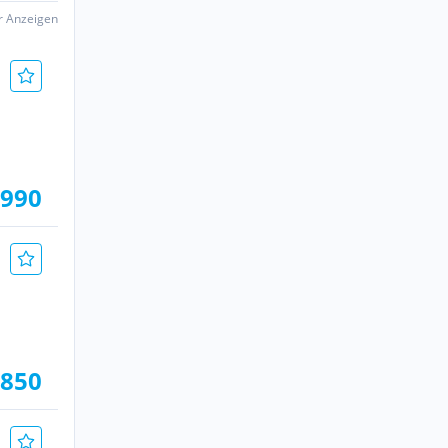
er Anzeigen
.990
.850