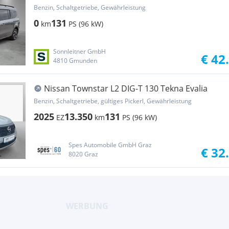
Benzin, Schaltgetriebe, Gewährleistung
0
131
km
PS (96 kW)
Sonnleitner GmbH
€ 42
4810 Gmunden
Nissan Townstar L2 DIG-T 130 Tekna Evalia
Benzin, Schaltgetriebe, gültiges Pickerl, Gewährleistung
2025
13.350
131
EZ
km
PS (96 kW)
Spes Automobile GmbH Graz
€ 32
8020 Graz