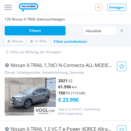
Einloggen
126 Nissan X-TRAIL Gebrauchtwagen
Filtern
Nissan
X-TRAIL
Filter zurücksetzen
Infos zur Reihung der Anzeigen
Nissan X-TRAIL 1,7dCi N-Connecta ALL-MODE
4x4i
Diesel, Schaltgetriebe, Gewährleistung, Garantie
2021
EZ
61.596
km
150
PS (110 kW)
€ 23.990
Vogl & Co GmbH | Kapfenberg
8605 Kapfenberg
Nissan X-TRAIL 1,5 VC-T e-Power 4ORCE Allrad