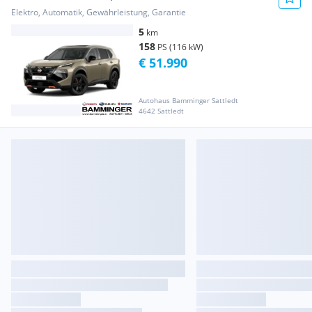
N-Trek
Elektro, Automatik, Gewährleistung, Garantie
5
km
158
PS (116 kW)
€ 51.990
Autohaus Bamminger Sattledt
4642 Sattledt