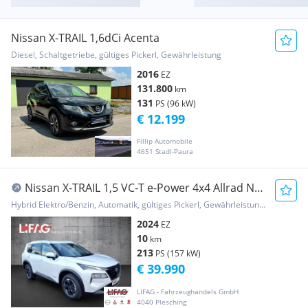
Nissan X-TRAIL 1,6dCi Acenta
Diesel, Schaltgetriebe, gültiges Pickerl, Gewährleistung
2016
EZ
131.800
km
131
PS (96 kW)
€ 12.199
Fillip Automobile
4651 Stadl-Paura
Nissan X-TRAIL 1,5 VC-T e-Power 4x4 Allrad N-
Connecta*...
Hybrid Elektro/Benzin, Automatik, gültiges Pickerl, Gewährleistung, Garantie
2024
EZ
10
km
213
PS (157 kW)
€ 39.990
LIFAG - Fahrzeughandels GmbH
4040 Plesching