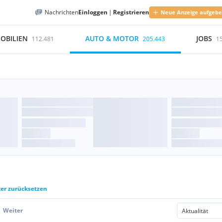
Nachrichten
Einloggen
|
Registrieren
Neue Anzeige aufgeb
OBILIEN
AUTO & MOTOR
JOBS
112.481
205.443
1
ter zurücksetzen
Weiter