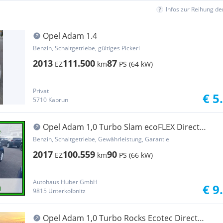
Infos zur Reihung d
Opel Adam 1.4
Benzin, Schaltgetriebe, gültiges Pickerl
2013
111.500
87
EZ
km
PS (64 kW)
Privat
€ 5
5710 Kaprun
Opel Adam 1,0 Turbo Slam ecoFLEX Direct
Injection St...
Benzin, Schaltgetriebe, Gewährleistung, Garantie
2017
100.559
90
EZ
km
PS (66 kW)
Autohaus Huber GmbH
€ 9
9815 Unterkolbnitz
Opel Adam 1,0 Turbo Rocks Ecotec Direct