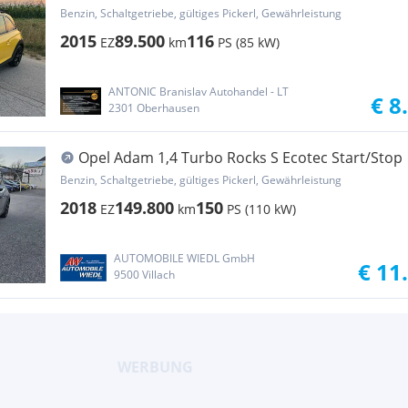
Injection St...
Benzin, Schaltgetriebe, gültiges Pickerl, Gewährleistung
2015
89.500
116
EZ
km
PS (85 kW)
ANTONIC Branislav Autohandel - LT
€ 8
2301 Oberhausen
Opel Adam 1,4 Turbo Rocks S Ecotec Start/Stop
Benzin, Schaltgetriebe, gültiges Pickerl, Gewährleistung
2018
149.800
150
EZ
km
PS (110 kW)
AUTOMOBILE WIEDL GmbH
€ 11
9500 Villach