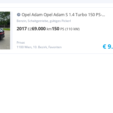
Opel Adam Opel Adam S 1.4 Turbo 150 PS-
Raritet Erstb.70tkm
Benzin, Schaltgetriebe, gültiges Pickerl
2017
69.000
150
EZ
km
PS (110 kW)
Privat
€ 9
1100 Wien, 10. Bezirk, Favoriten