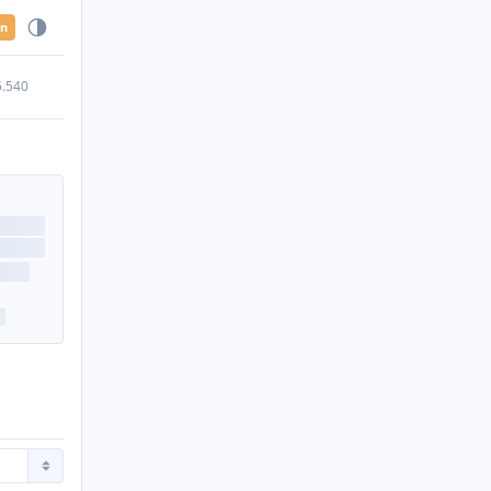
en
5.540