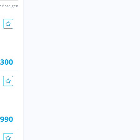
er Anzeigen
.300
.990