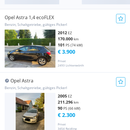
Opel Astra 1,4 ecoFLEX
Benzin, Schaltgetriebe, gültiges Pickerl
2012
EZ
170.000
km
101
PS (74 kW)
€ 3.900
Privat
2493 Lichtenwörth
Opel Astra
Benzin, Schaltgetriebe, gültiges Pickerl
2005
EZ
211.296
km
90
PS (66 kW)
€ 2.300
Privat
3454 Reidling