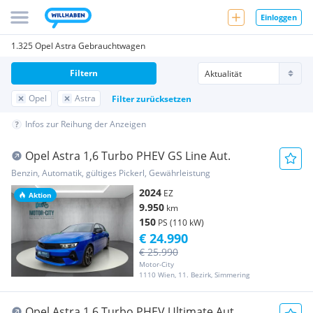
Einloggen
1.325 Opel Astra Gebrauchtwagen
Filtern
Opel
Astra
Filter zurücksetzen
Infos zur Reihung der Anzeigen
Opel Astra 1,6 Turbo PHEV GS Line Aut.
Benzin, Automatik, gültiges Pickerl, Gewährleistung
2024
EZ
Aktion
9.950
km
150
PS (110 kW)
€ 24.990
€ 25.990
Motor-City
1110 Wien, 11. Bezirk, Simmering
Opel Astra 1,6 Turbo PHEV Ultimate Aut.