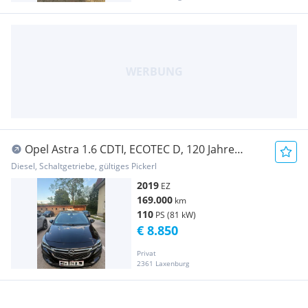
Opel Astra 1.6 CDTI, ECOTEC D, 120 Jahre
Edition, 110PS
Diesel, Schaltgetriebe, gültiges Pickerl
2019
EZ
169.000
km
110
PS (81 kW)
€ 8.850
Privat
2361 Laxenburg