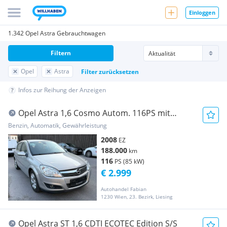
Einloggen
1.342 Opel Astra Gebrauchtwagen
Filtern
Opel
Astra
Filter zurücksetzen
Infos zur Reihung der Anzeigen
Opel Astra 1,6 Cosmo Autom. 116PS mit
Tempomat PICKE...
Benzin, Automatik, Gewährleistung
2008
EZ
188.000
km
116
PS (85 kW)
€ 2.999
Autohandel Fabian
1230 Wien, 23. Bezirk, Liesing
Opel Astra ST 1,6 CDTI ECOTEC Edition S/S