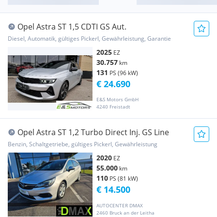
Opel Astra ST 1,5 CDTI GS Aut.
Diesel, Automatik, gültiges Pickerl, Gewährleistung, Garantie
2025
EZ
30.757
km
131
PS (96 kW)
€ 24.690
E&S Motors GmbH
4240 Freistadt
Opel Astra ST 1,2 Turbo Direct Inj. GS Line
Benzin, Schaltgetriebe, gültiges Pickerl, Gewährleistung
2020
EZ
55.000
km
110
PS (81 kW)
€ 14.500
AUTOCENTER DMAX
2460 Bruck an der Leitha