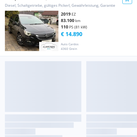
Diesel, Schaltgetriebe, gültiges Pickerl, Gewährleistung, Garantie
2019
EZ
83.100
km
110
PS (81 kW)
€ 14.890
Auto Cardos
4360 Grein