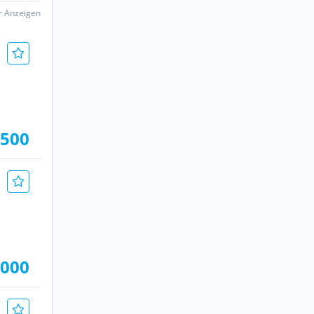
er Anzeigen
.500
.000