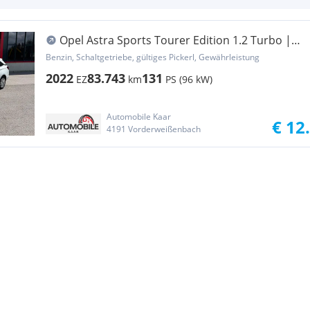
Opel Astra Sports Tourer Edition 1.2 Turbo |
130 PS ...
Benzin, Schaltgetriebe, gültiges Pickerl, Gewährleistung
2022
83.743
131
EZ
km
PS (96 kW)
Automobile Kaar
€ 12
4191 Vorderweißenbach