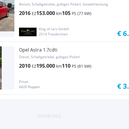
Cool&S...
Benzin, Schaltgetriebe, gültiges Pickerl, Gewährleistung
2016
153.000
105
EZ
km
PS (77 kW)
King of cars GmbH
€ 6
2514 Traiskirchen
Opel Astra 1.7cdti
Diesel, Schaltgetriebe, gültiges Pickerl
2010
195.000
110
EZ
km
PS (81 kW)
Privat
€ 3
6426 Roppen