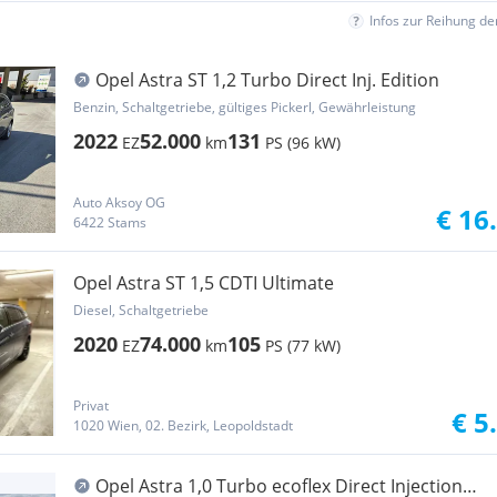
Infos zur Reihung d
Opel Astra ST 1,2 Turbo Direct Inj. Edition
Benzin, Schaltgetriebe, gültiges Pickerl, Gewährleistung
2022
52.000
131
EZ
km
PS (96 kW)
Auto Aksoy OG
€ 16
6422 Stams
Opel Astra ST 1,5 CDTI Ultimate
Diesel, Schaltgetriebe
2020
74.000
105
EZ
km
PS (77 kW)
Privat
€ 5
1020 Wien, 02. Bezirk, Leopoldstadt
Opel Astra 1,0 Turbo ecoflex Direct Injection