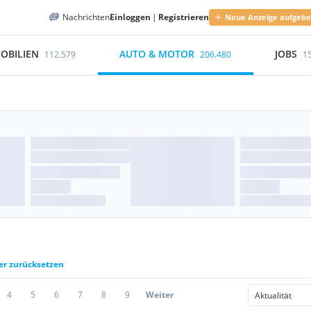
Nachrichten
Einloggen
|
Registrieren
Neue Anzeige aufgeb
OBILIEN
AUTO & MOTOR
JOBS
112.579
206.480
1
ter zurücksetzen
4
5
6
7
8
9
Weiter