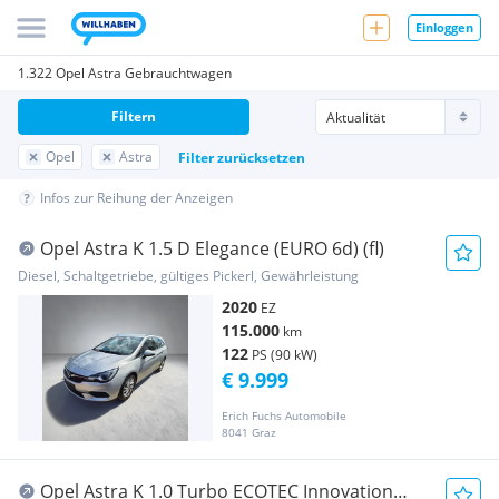
Einloggen
1.322 Opel Astra Gebrauchtwagen
Filtern
Opel
Astra
Filter zurücksetzen
Infos zur Reihung der Anzeigen
Opel Astra K 1.5 D Elegance (EURO 6d) (fl)
Diesel, Schaltgetriebe, gültiges Pickerl, Gewährleistung
2020
EZ
115.000
km
122
PS (90 kW)
€ 9.999
Erich Fuchs Automobile
8041 Graz
Opel Astra K 1.0 Turbo ECOTEC Innovation