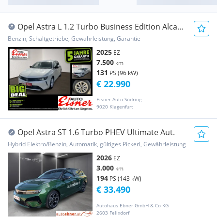
Opel Astra L 1.2 Turbo Business Edition Alcant.
Kam.
Benzin, Schaltgetriebe, Gewährleistung, Garantie
2025
EZ
7.500
km
131
PS (96 kW)
€ 22.990
Eisner Auto Südring
9020 Klagenfurt
Opel Astra ST 1.6 Turbo PHEV Ultimate Aut.
Hybrid Elektro/Benzin, Automatik, gültiges Pickerl, Gewährleistung
2026
EZ
3.000
km
194
PS (143 kW)
€ 33.490
Autohaus Ebner GmbH & Co KG
2603 Felixdorf