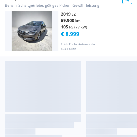
Start/Stop (EU
Benzin, Schaltgetriebe, gültiges Pickerl, Gewährleistung
2019
EZ
69.900
km
105
PS (77 kW)
€ 8.999
Erich Fuchs Automobile
8041 Graz