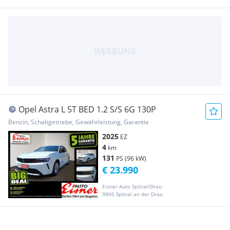
Opel Astra L 5T BED 1.2 S/S 6G 130P
Benzin, Schaltgetriebe, Gewährleistung, Garantie
2025
EZ
4
km
131
PS (96 kW)
€ 23.990
Eisner Auto Spittal/Drau
9800 Spittal an der Drau