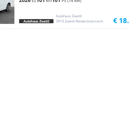
2026
101
101
EZ
km
PS (74 kW)
Autohaus Zwettl
€ 18
3910 Zwettl-Niederösterreich