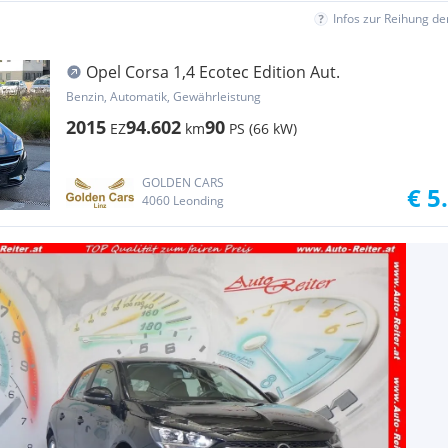
Infos zur Reihung d
Opel Corsa 1,4 Ecotec Edition Aut.
Benzin, Automatik, Gewährleistung
2015
94.602
90
EZ
km
PS (66 kW)
GOLDEN CARS
€ 5
4060 Leonding