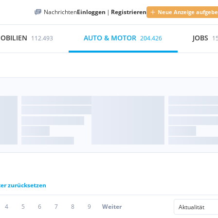
Nachrichten
Einloggen
|
Registrieren
Neue Anzeige aufgeb
OBILIEN
AUTO & MOTOR
JOBS
112.493
204.426
1
ter zurücksetzen
4
5
6
7
8
9
Weiter