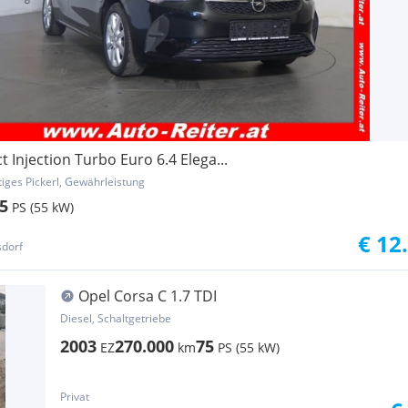
t Injection Turbo Euro 6.4 Elega...
tiges Pickerl, Gewährleistung
5
PS (55 kW)
r
€ 12
sdorf
Opel Corsa C 1.7 TDI
Diesel, Schaltgetriebe
2003
270.000
75
EZ
km
PS (55 kW)
Privat