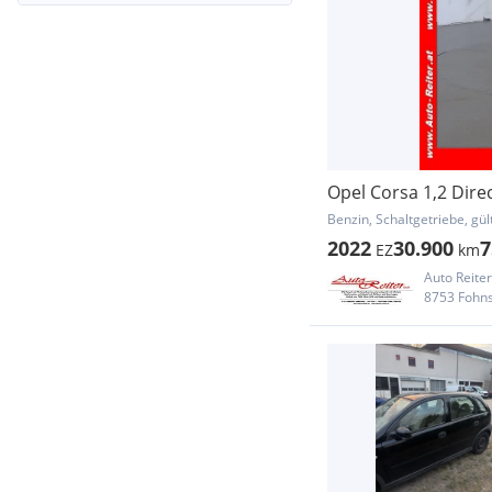
Opel Corsa 1,2 Direc
Benzin, Schaltgetriebe, gül
2022
30.900
7
EZ
km
Auto Reite
8753 Fohn