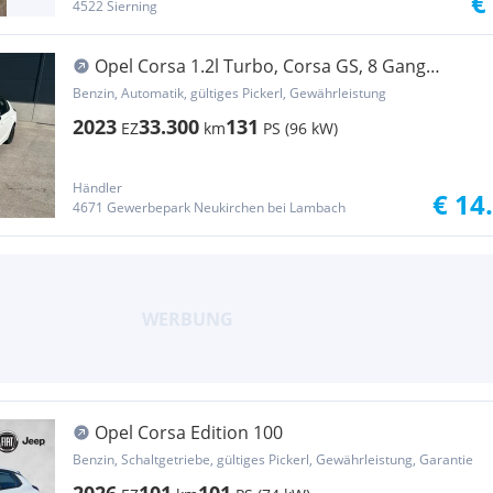
€
4522 Sierning
Opel Corsa 1.2l Turbo, Corsa GS, 8 Gang
Automatik, SERVICE NEU !
Benzin, Automatik, gültiges Pickerl, Gewährleistung
2023
33.300
131
EZ
km
PS (96 kW)
Händler
€ 14
4671 Gewerbepark Neukirchen bei Lambach
Opel Corsa Edition 100
Benzin, Schaltgetriebe, gültiges Pickerl, Gewährleistung, Garantie