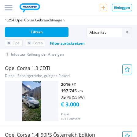
Einloggen
1.254 Opel Corsa Gebrauchtwagen
Filtern
Opel
Corsa
Filter zurücksetzen
Infos zur Reihung der Anzeigen
Opel Corsa 1.3 CDTI
Diesel, Schaltgetriebe, gültiges Pickerl
2016
EZ
197.745
km
75
PS (55 kW)
€ 3.000
Privat
8911 Admont
Opel Corsa 1,4l 90PS Österreich Edition