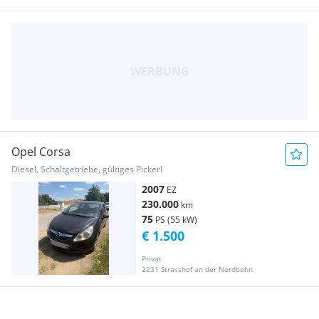
Opel Corsa
Diesel, Schaltgetriebe, gültiges Pickerl
2007
EZ
230.000
km
75
PS (55 kW)
€ 1.500
Privat
2231 Strasshof an der Nordbahn