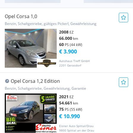
Opel Corsa 1,0
Benzin, Schaltgetriebe, gültiges Pickerl, Gewährleistung
2008
EZ
66.000
km
60
PS (44 kW)
€ 3.900
Autohaus Treff GmbH
2201 Gerasdorf
Opel Corsa 1,2 Edition
Benzin, Schaltgetriebe, Gewährleistung, Garantie
2021
EZ
54.661
km
75
PS (55 kW)
€ 10.990
Eisner Auto Spittal/Drau
9800 Spittal an der Drau