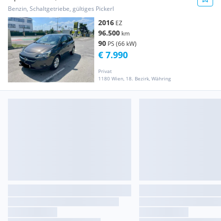
Benzin, Schaltgetriebe, gültiges Pickerl
2016
EZ
96.500
km
90
PS (66 kW)
€ 7.990
Privat
1180 Wien, 18. Bezirk, Währing