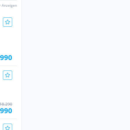
er Anzeigen
.990
18.290
.990