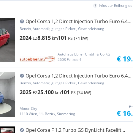
Infos zur Reihung d
Opel Corsa 1,2 Direct Injection Turbo Euro 6.4
MHEV ...
Benzin, Automatik, gültiges Pickerl, Gewährleistung
2024
8.815
101
EZ
km
PS (74 kW)
Autohaus Ebner GmbH & Co KG
€ 19
2603 Felixdorf
Opel Corsa 1,2 Direct Injection Turbo Euro 6.4
Corsa...
Benzin, Automatik, gültiges Pickerl, Gewährleistung
2025
25.100
101
EZ
km
PS (74 kW)
€ 
Motor-City
€ 16
1110 Wien, 11. Bezirk, Simmering
Opel Corsa F 1.2 Turbo GS DynLicht Facelift