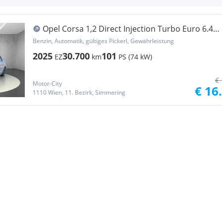
Opel Corsa 1,2 Direct Injection Turbo Euro 6.4
Corsa...
Benzin, Automatik, gültiges Pickerl, Gewährleistung
2025
30.700
101
EZ
km
PS (74 kW)
€ 
Motor-City
€ 16
1110 Wien, 11. Bezirk, Simmering