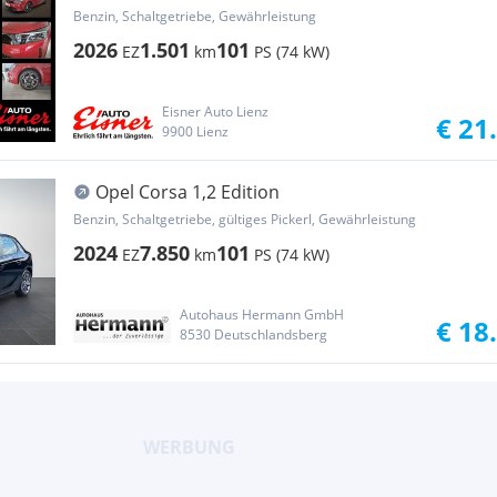
Kam. LED
Benzin, Schaltgetriebe, Gewährleistung
2026
1.501
101
EZ
km
PS (74 kW)
Eisner Auto Lienz
€ 21
9900 Lienz
Opel Corsa 1,2 Edition
Benzin, Schaltgetriebe, gültiges Pickerl, Gewährleistung
2024
7.850
101
EZ
km
PS (74 kW)
Autohaus Hermann GmbH
€ 18
8530 Deutschlandsberg