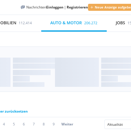
Nachrichten
Einloggen
|
Registrieren
Neue Anzeige aufgeb
OBILIEN
AUTO & MOTOR
JOBS
112.414
206.272
1
ter zurücksetzen
4
5
6
7
8
9
Weiter