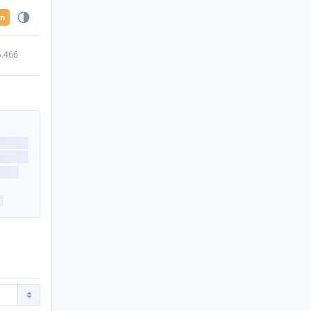
en
5.466