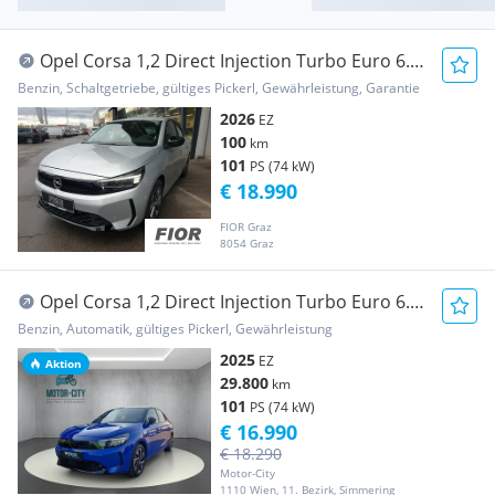
Opel Corsa 1,2 Direct Injection Turbo Euro 6.4
Corsa...
Benzin, Schaltgetriebe, gültiges Pickerl, Gewährleistung, Garantie
2026
EZ
100
km
101
PS (74 kW)
€ 18.990
FIOR Graz
8054 Graz
Opel Corsa 1,2 Direct Injection Turbo Euro 6.4
Corsa...
Benzin, Automatik, gültiges Pickerl, Gewährleistung
2025
EZ
Aktion
29.800
km
101
PS (74 kW)
€ 16.990
€ 18.290
Motor-City
1110 Wien, 11. Bezirk, Simmering