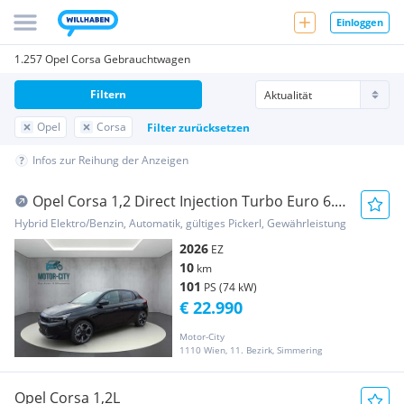
Einloggen
1.257 Opel Corsa Gebrauchtwagen
Filtern
Opel
Corsa
Filter zurücksetzen
Infos zur Reihung der Anzeigen
Opel Corsa 1,2 Direct Injection Turbo Euro 6.4
MHEV ...
Hybrid Elektro/Benzin, Automatik, gültiges Pickerl, Gewährleistung
2026
EZ
10
km
101
PS (74 kW)
€ 22.990
Motor-City
1110 Wien, 11. Bezirk, Simmering
Opel Corsa 1,2L