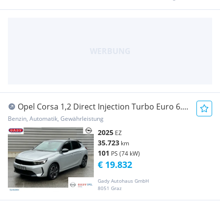
Opel Corsa 1,2 Direct Injection Turbo Euro 6.4
Corsa...
Benzin, Automatik, Gewährleistung
2025
EZ
35.723
km
101
PS (74 kW)
€ 19.832
Gady Autohaus GmbH
8051 Graz