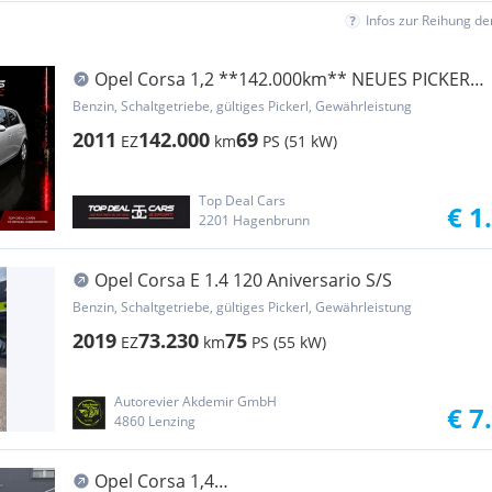
Infos zur Reihung d
Opel Corsa 1,2 **142.000km** NEUES PICKERL
7/2027
Benzin, Schaltgetriebe, gültiges Pickerl, Gewährleistung
2011
142.000
69
EZ
km
PS (51 kW)
Top Deal Cars
€ 1
2201 Hagenbrunn
Opel Corsa E 1.4 120 Aniversario S/S
Benzin, Schaltgetriebe, gültiges Pickerl, Gewährleistung
2019
73.230
75
EZ
km
PS (55 kW)
Autorevier Akdemir GmbH
€ 7
4860 Lenzing
Opel Corsa 1,4