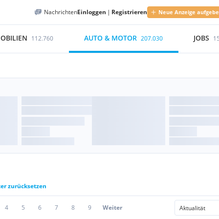
Nachrichten
Einloggen
|
Registrieren
Neue Anzeige aufgeb
OBILIEN
AUTO & MOTOR
JOBS
112.760
207.030
1
ter zurücksetzen
4
5
6
7
8
9
Weiter