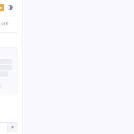
en
5.633