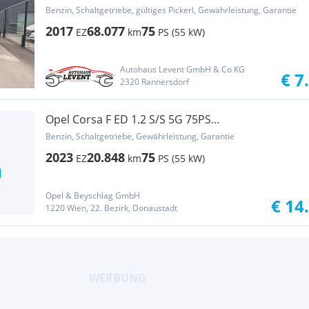
Cool&Sound**GARANTIE**FINANZIERUNG**
Benzin, Schaltgetriebe, gültiges Pickerl, Gewährleistung, Garantie
2017
68.077
75
EZ
km
PS (55 kW)
Autohaus Levent GmbH & Co KG
€ 7
2320 Rannersdorf
Opel Corsa F ED 1.2 S/S 5G 75PS
Klima,Rückfahrkamera,
Benzin, Schaltgetriebe, Gewährleistung, Garantie
2023
20.848
75
EZ
km
PS (55 kW)
Opel & Beyschlag GmbH
€ 14
1220 Wien, 22. Bezirk, Donaustadt