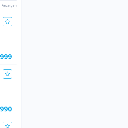
er Anzeigen
.999
.990