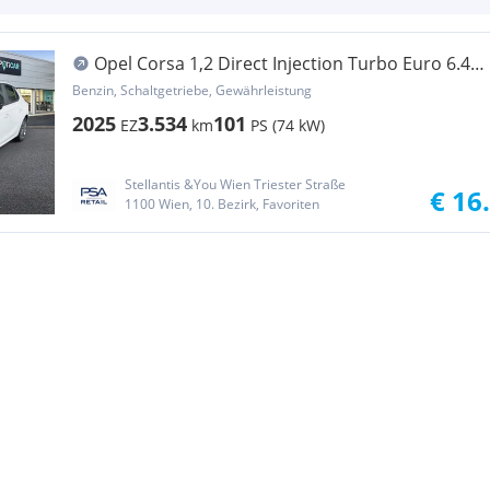
Opel Corsa 1,2 Direct Injection Turbo Euro 6.4
Corsa...
Benzin, Schaltgetriebe, Gewährleistung
2025
3.534
101
EZ
km
PS (74 kW)
Stellantis &You Wien Triester Straße
€ 16
1100 Wien, 10. Bezirk, Favoriten