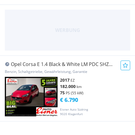
Opel Corsa E 1.4 Black & White LM PDC SHZ
SportS.
Benzin, Schaltgetriebe, Gewährleistung, Garantie
2017
EZ
182.000
km
75
PS (55 kW)
€ 6.790
Eisner Auto Südring
9020 Klagenfurt