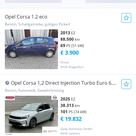
Opel Corsa 1.2 eco
Benzin, Schaltgetriebe, gültiges Pickerl
2013
EZ
88.500
km
69
PS (51 kW)
€ 3.900
Privat
9020 Klagenfurt
Opel Corsa 1,2 Direct Injection Turbo Euro 6.4
Corsa...
Benzin, Automatik, Gewährleistung
2025
EZ
38.313
km
101
PS (74 kW)
€ 19.832
Gady Autohaus GmbH
8430 Leibnitz