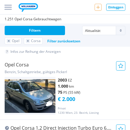
Einloggen
1.251 Opel Corsa Gebrauchtwagen
Filtern
Opel
Corsa
Filter zurücksetzen
Infos zur Reihung der Anzeigen
Opel Corsa
Benzin, Schaltgetriebe, gültiges Pickerl
2003
EZ
1.000
km
75
PS (55 kW)
€ 2.000
Privat
1230 Wien, 23. Bezirk, Liesing
Opel Corsa 1,2 Direct Injection Turbo Euro 6.4