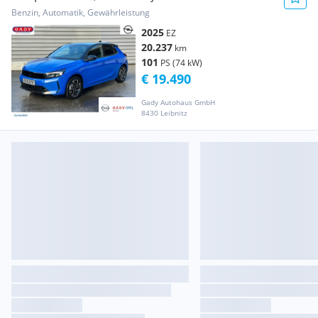
Corsa...
Benzin, Automatik, Gewährleistung
2025
EZ
20.237
km
101
PS (74 kW)
€ 19.490
Gady Autohaus GmbH
8430 Leibnitz