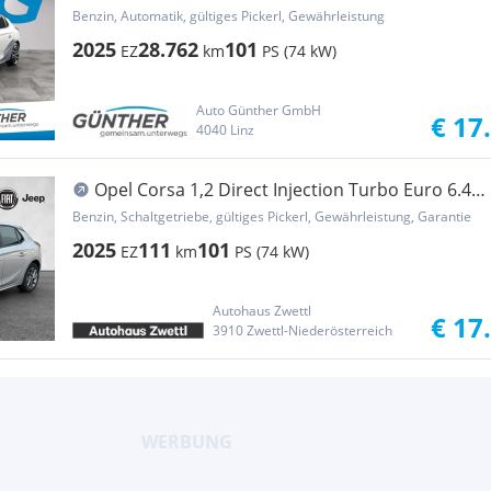
Benzin, Automatik, gültiges Pickerl, Gewährleistung
2025
28.762
101
EZ
km
PS (74 kW)
Auto Günther GmbH
€ 17
4040 Linz
Opel Corsa 1,2 Direct Injection Turbo Euro 6.4
Corsa...
Benzin, Schaltgetriebe, gültiges Pickerl, Gewährleistung, Garantie
2025
111
101
EZ
km
PS (74 kW)
Autohaus Zwettl
€ 17
3910 Zwettl-Niederösterreich