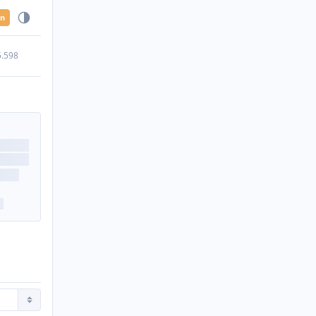
en
5.598