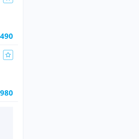
.490
.980