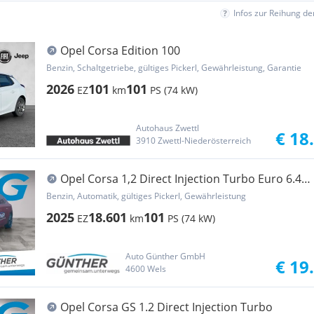
Infos zur Reihung d
Opel Corsa Edition 100
Benzin, Schaltgetriebe, gültiges Pickerl, Gewährleistung, Garantie
2026
101
101
EZ
km
PS (74 kW)
Autohaus Zwettl
€ 18
3910 Zwettl-Niederösterreich
Opel Corsa 1,2 Direct Injection Turbo Euro 6.4
YES Aut.
Benzin, Automatik, gültiges Pickerl, Gewährleistung
2025
18.601
101
EZ
km
PS (74 kW)
Auto Günther GmbH
€ 19
4600 Wels
Opel Corsa GS 1.2 Direct Injection Turbo