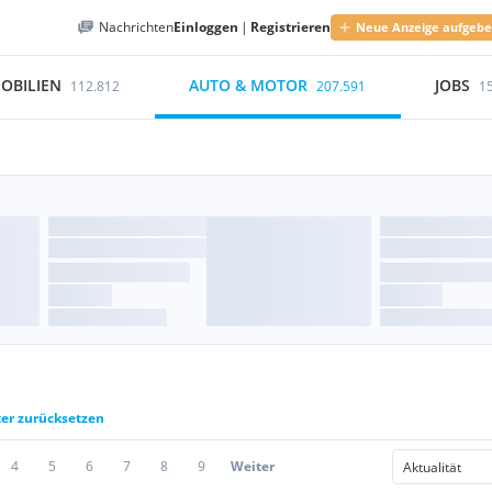
Nachrichten
Einloggen
|
Registrieren
Neue Anzeige aufgeb
OBILIEN
AUTO & MOTOR
JOBS
112.812
207.591
1
ter zurücksetzen
4
5
6
7
8
9
Weiter