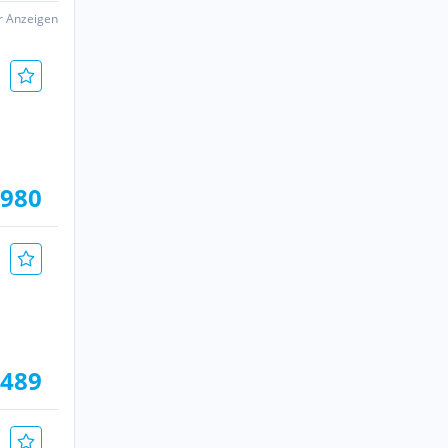
er Anzeigen
.980
.489