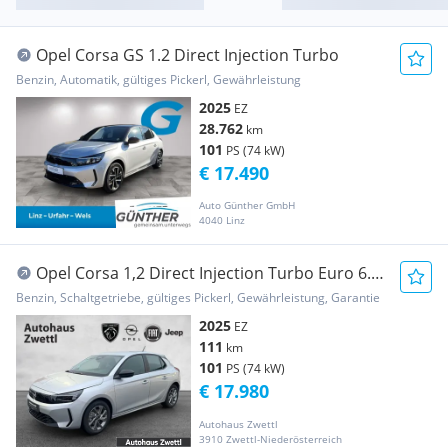
Opel Corsa GS 1.2 Direct Injection Turbo
Benzin, Automatik, gültiges Pickerl, Gewährleistung
2025
EZ
28.762
km
101
PS (74 kW)
€ 17.490
Auto Günther GmbH
4040 Linz
Opel Corsa 1,2 Direct Injection Turbo Euro 6.4
Corsa...
Benzin, Schaltgetriebe, gültiges Pickerl, Gewährleistung, Garantie
2025
EZ
111
km
101
PS (74 kW)
€ 17.980
Autohaus Zwettl
3910 Zwettl-Niederösterreich