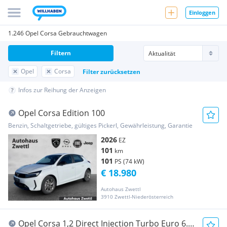
Einloggen
1.246 Opel Corsa Gebrauchtwagen
Filtern
Opel
Corsa
Filter zurücksetzen
Infos zur Reihung der Anzeigen
Opel Corsa Edition 100
Benzin, Schaltgetriebe, gültiges Pickerl, Gewährleistung, Garantie
2026
EZ
101
km
101
PS (74 kW)
€ 18.980
Autohaus Zwettl
3910 Zwettl-Niederösterreich
Opel Corsa 1,2 Direct Injection Turbo Euro 6.4