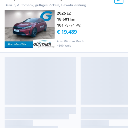
YES Aut.
Benzin, Automatik, gültiges Pickerl, Gewährleistung
2025
EZ
18.601
km
101
PS (74 kW)
€ 19.489
Auto Günther GmbH
4600 Wels