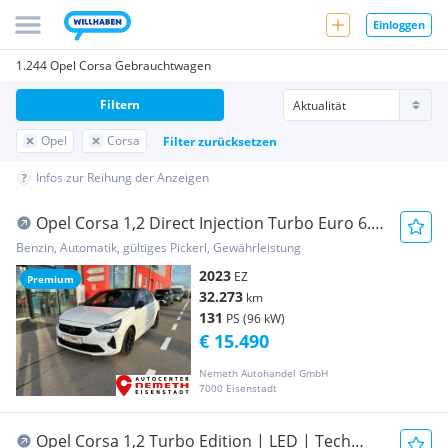
Einloggen
1.244 Opel Corsa Gebrauchtwagen
Filtern
Opel
Corsa
Filter zurücksetzen
Infos zur Reihung der Anzeigen
Opel Corsa 1,2 Direct Injection Turbo Euro 6.4
Corsa...
Benzin, Automatik, gültiges Pickerl, Gewährleistung
2023
EZ
Premium
32.273
km
131
PS (96 kW)
€ 15.490
Nemeth Autohandel GmbH
7000 Eisenstadt
Opel Corsa 1,2 Turbo Edition | LED | Tech