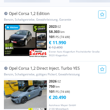
Opel Corsa 1,2 Edition
Benzin, Schaltgetriebe, Gewährleistung, Garantie
2023
EZ
Aktion
58.303
km
101
PS (74 kW)
€ 11.990
€ 12.490
Eisner Auto Klagenfurt Pischeldorfer Straße
9020 Klagenfurt
Opel Corsa 1,2 Direct Inject. Turbo YES
Benzin, Schaltgetriebe, gültiges Pickerl, Gewährleistung
2026
EZ
750
km
101
PS (74 kW)
€ 20.490
Autohaus Mayer GmbH
2130 Mistelbach