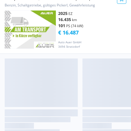
Paket
Benzin, Schaltgetriebe, gültiges Pickerl, Gewährleistung
2025
EZ
16.435
km
101
PS (74 kW)
€ 16.487
Auto Auer GmbH
3494 Stratzdorf