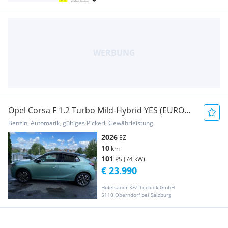
Opel Corsa F 1.2 Turbo Mild-Hybrid YES (EURO
6e)
Benzin, Automatik, gültiges Pickerl, Gewährleistung
2026
EZ
10
km
101
PS (74 kW)
€ 23.990
Höfelsauer KFZ-Technik GmbH
5110 Oberndorf bei Salzburg