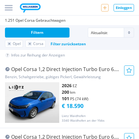
Einloggen
1.251 Opel Corsa Gebrauchtwagen
Filtern
Opel
Corsa
Filter zurücksetzen
Infos zur Reihung der Anzeigen
Opel Corsa 1,2 Direct Injection Turbo Euro 6.4
Corsa...
Benzin, Schaltgetriebe, gültiges Pickerl, Gewährleistung
2026
EZ
200
km
101
PS (74 kW)
€ 18.590
Lietz Waidhofen
3340 Waidhofen an der Ybbs
Opel Corsa 1,2 Direct Injection Turbo Euro 6.4