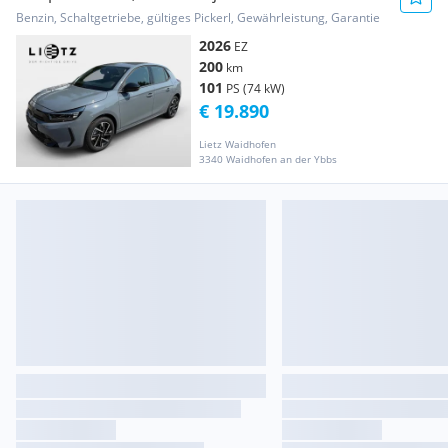
Corsa GS
Benzin, Schaltgetriebe, gültiges Pickerl, Gewährleistung, Garantie
2026
EZ
200
km
101
PS (74 kW)
€ 19.890
Lietz Waidhofen
3340 Waidhofen an der Ybbs