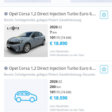
Opel Corsa 1,2 Direct Injection Turbo Euro 6.4
Corsa...
Benzin, Schaltgetriebe, gültiges Pickerl, Gewährleistung
2026
EZ
7
km
101
PS (74 kW)
€ 18.890
Lietz Waidhofen
3340 Waidhofen an der Ybbs
Opel Corsa 1,2 Direct Injection Turbo Euro 6.4
Corsa...
Benzin, Schaltgetriebe, gültiges Pickerl, Gewährleistung, Garantie
2026
EZ
200
km
101
PS (74 kW)
€ 18.590
Lietz Waidhofen
3340 Waidhofen an der Ybbs