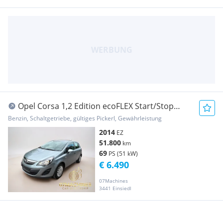
Opel Corsa 1,2 Edition ecoFLEX Start/Stop
System
Benzin, Schaltgetriebe, gültiges Pickerl, Gewährleistung
2014
EZ
51.800
km
69
PS (51 kW)
€ 6.490
07Machines
3441 Einsiedl