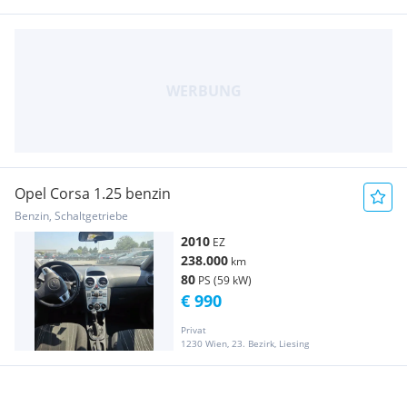
Opel Corsa 1.25 benzin
Benzin, Schaltgetriebe
2010
EZ
238.000
km
80
PS (59 kW)
€ 990
Privat
1230 Wien, 23. Bezirk, Liesing