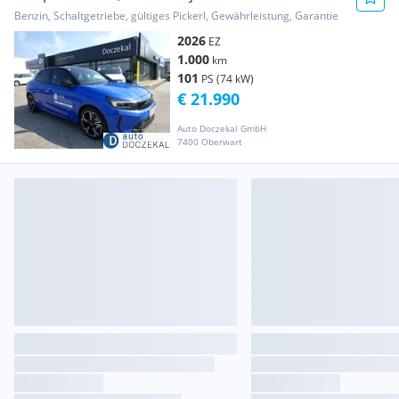
27.72...
Benzin, Schaltgetriebe, gültiges Pickerl, Gewährleistung, Garantie
2026
EZ
1.000
km
101
PS (74 kW)
€ 21.990
Auto Doczekal GmbH
7400 Oberwart