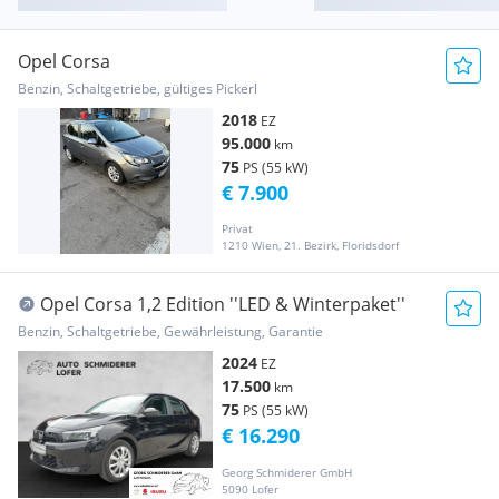
Opel Corsa
Benzin, Schaltgetriebe, gültiges Pickerl
2018
EZ
95.000
km
75
PS (55 kW)
€ 7.900
Privat
1210 Wien, 21. Bezirk, Floridsdorf
Opel Corsa 1,2 Edition ''LED & Winterpaket''
Benzin, Schaltgetriebe, Gewährleistung, Garantie
2024
EZ
17.500
km
75
PS (55 kW)
€ 16.290
Georg Schmiderer GmbH
5090 Lofer