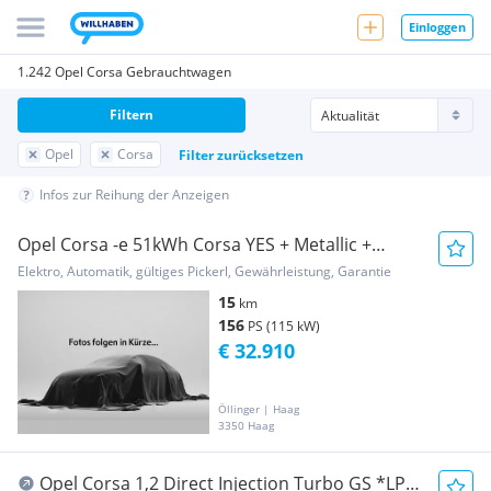
Einloggen
1.242 Opel Corsa Gebrauchtwagen
Filtern
Opel
Corsa
Filter zurücksetzen
Infos zur Reihung der Anzeigen
Opel Corsa -e 51kWh Corsa YES + Metallic +
Winter Paket!
Elektro, Automatik, gültiges Pickerl, Gewährleistung, Garantie
15
km
156
PS (115 kW)
€ 32.910
Öllinger | Haag
3350 Haag
Opel Corsa 1,2 Direct Injection Turbo GS *LP